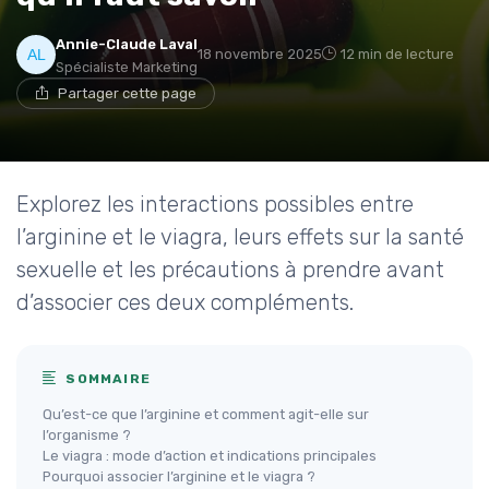
Annie-Claude Laval
18 novembre 2025
12 min de lecture
Spécialiste Marketing
Partager cette page
Explorez les interactions possibles entre
l’arginine et le viagra, leurs effets sur la santé
sexuelle et les précautions à prendre avant
d’associer ces deux compléments.
SOMMAIRE
Qu’est-ce que l’arginine et comment agit-elle sur
l’organisme ?
Le viagra : mode d’action et indications principales
Pourquoi associer l’arginine et le viagra ?