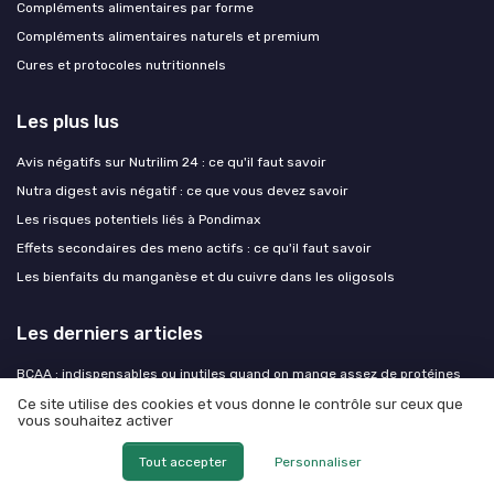
Compléments alimentaires par forme
Compléments alimentaires naturels et premium
Cures et protocoles nutritionnels
Les plus lus
Avis négatifs sur Nutrilim 24 : ce qu'il faut savoir
Nutra digest avis négatif : ce que vous devez savoir
Les risques potentiels liés à Pondimax
Effets secondaires des meno actifs : ce qu'il faut savoir
Les bienfaits du manganèse et du cuivre dans les oligosols
Les derniers articles
BCAA : indispensables ou inutiles quand on mange assez de protéines
Nutralgic muscles : comment ce complément alimentaire peut soutenir
Ce site utilise des cookies et vous donne le contrôle sur ceux que
vous souhaitez activer
vos muscles et vos articulations
Optifibre danger : ce qu’il faut vraiment savoir avant d’utiliser cette fibre
Tout accepter
Personnaliser
de guar