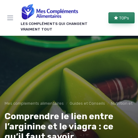
Panneau de gestion des cookies
TOPs
LES COMPLÉMENTS QUI CHANGENT
VRAIMENT TOUT
Mes complements alimentaires
Guides et Conseils
Nutrition et r
Comprendre le lien entre
l’arginine et le viagra : ce
qu’il faut savoir