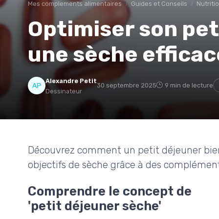
Mes complements alimentaires
Guides et Conseils
Nutriti
Optimiser son pet
une sèche efficac
Alexandre Petit
30 septembre 2025
9 min de lecture
Dessinateur
Découvrez comment un petit déjeuner bien
objectifs de sèche grâce à des complément
Comprendre le concept de
'petit déjeuner sèche'