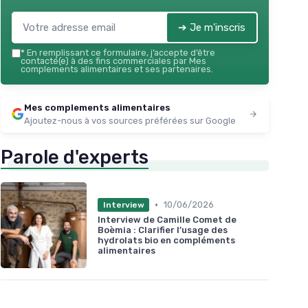
➔ Je m'inscris
*
En remplissant ce formulaire, j’accepte d’être
contacté(e) à des fins commerciales par Mes
complements alimentaires et ses partenaires.
Mes complements alimentaires
Ajoutez-nous à vos sources préférées sur Google
Parole d'experts
•
10/06/2026
Interview
Interview de Camille Comet de
Boèmia : Clarifier l’usage des
hydrolats bio en compléments
alimentaires