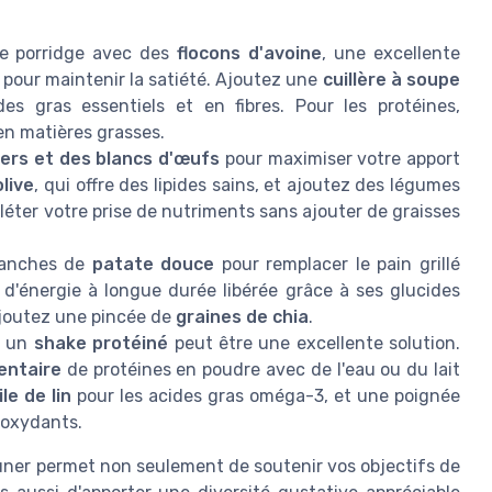
re porridge avec des
flocons d'avoine
, une excellente
 pour maintenir la satiété. Ajoutez une
cuillère à soupe
s gras essentiels et en fibres. Pour les protéines,
en matières grasses.
ers et des blancs d'œufs
pour maximiser votre apport
olive
, qui offre des lipides sains, et ajoutez des légumes
ter votre prise de nutriments sans ajouter de graisses
tranches de
patate douce
pour remplacer le pain grillé
 d'énergie à longue durée libérée grâce à ses glucides
joutez une pincée de
graines de chia
.
, un
shake protéiné
peut être une excellente solution.
entaire
de protéines en poudre avec de l'eau ou du lait
le de lin
pour les acides gras oméga-3, et une poignée
ioxydants.
euner permet non seulement de soutenir vos objectifs de