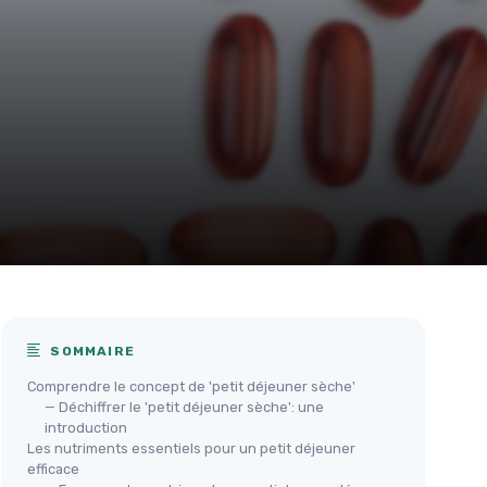
SOMMAIRE
Comprendre le concept de 'petit déjeuner sèche'
— Déchiffrer le 'petit déjeuner sèche': une
introduction
Les nutriments essentiels pour un petit déjeuner
efficace