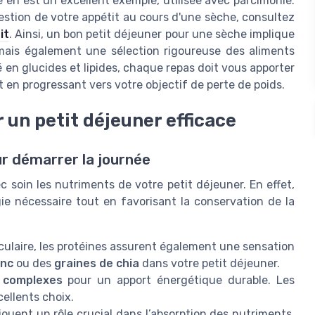
ve en est un excellent exemple, utilisée avec parcimonie.
estion de votre appétit au cours d'une sèche, consultez
it
. Ainsi, un bon petit déjeuner pour une sèche implique
ais également une sélection rigoureuse des aliments
é en glucides et lipides, chaque repas doit vous apporter
 en progressant vers votre objectif de perte de poids.
 un petit déjeuner efficace
ur démarrer la journée
ec soin les nutriments de votre petit déjeuner. En effet,
gie nécessaire tout en favorisant la conservation de la
culaire, les protéines assurent également une sensation
anc
ou des
graines de chia
dans votre petit déjeuner.
s complexes
pour un apport énergétique durable. Les
ellents choix.
 jouent un rôle crucial dans l’absorption des nutriments.