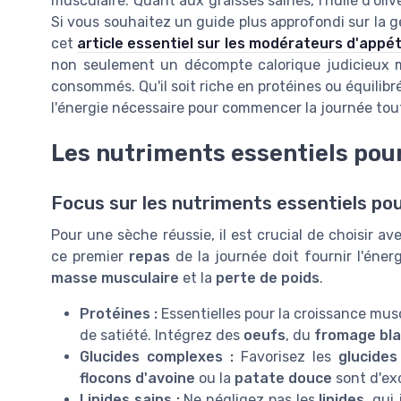
musculaire. Quant aux graisses saines, l'huile d'oli
Si vous souhaitez un guide plus approfondi sur la g
cet
article essentiel sur les modérateurs d'appét
non seulement un décompte calorique judicieux m
consommés. Qu'il soit riche en protéines ou équilibr
l'énergie nécessaire pour commencer la journée tout
Les nutriments essentiels pour
Focus sur les nutriments essentiels po
Pour une sèche réussie, il est crucial de choisir av
ce premier
repas
de la journée doit fournir l'éner
masse musculaire
et la
perte de poids
.
Protéines :
Essentielles pour la croissance mus
de satiété. Intégrez des
oeufs
, du
fromage bl
Glucides complexes :
Favorisez les
glucide
flocons d'avoine
ou la
patate douce
sont d'exc
Lipides sains :
Ne négligez pas les
lipides
, qui