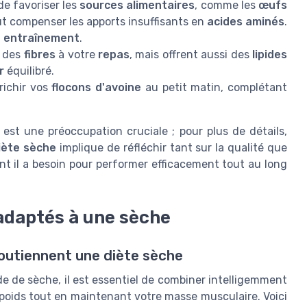
 de favoriser les
sources alimentaires
, comme les
œufs
t compenser les apports insuffisants en
acides aminés
.
n
entraînement
.
t des
fibres
à votre
repas
, mais offrent aussi des
lipides
r
équilibré.
richir vos
flocons d'avoine
au petit matin, complétant
est une préoccupation cruciale ; pour plus de détails,
iète sèche
implique de réfléchir tant sur la qualité que
t il a besoin pour performer efficacement tout au long
adaptés à une sèche
outiennent une diète sèche
de de sèche, il est essentiel de combiner intelligemment
e poids tout en maintenant votre masse musculaire. Voici