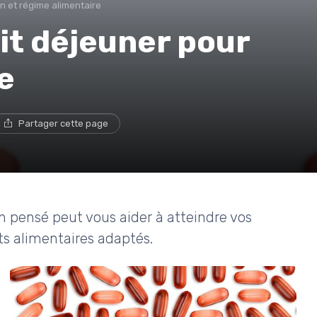
on et régime alimentaire
it déjeuner pour
e
Partager cette page
 pensé peut vous aider à atteindre vos
s alimentaires adaptés.