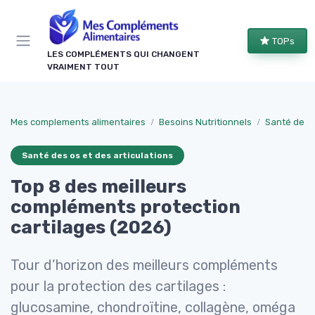
Panneau de gestion des cookies
TOPs
LES COMPLÉMENTS QUI CHANGENT
VRAIMENT TOUT
Mes complements alimentaires
Besoins Nutritionnels
Santé des o
Santé des os et des articulations
Top 8 des meilleurs
compléments protection
cartilages (2026)
Tour d’horizon des meilleurs compléments
pour la protection des cartilages :
glucosamine, chondroïtine, collagène, oméga