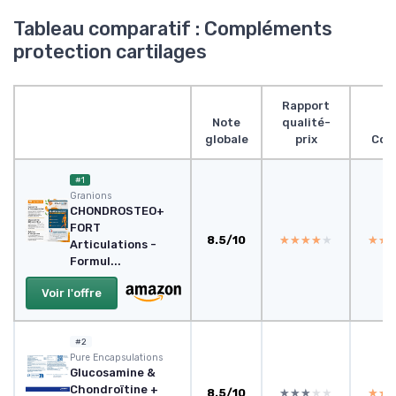
Tableau comparatif : Compléments
protection cartilages
Rapport
Note
qualité-
globale
prix
Con
#1
Granions
CHONDROSTEO+
FORT
8.5/10
★★★★★
★★★★★
★★
★★
Articulations -
Formul...
Voir l'offre
#2
Pure Encapsulations
Glucosamine &
Chondroïtine +
8.5/10
★★★★★
★★★★★
★★
★★