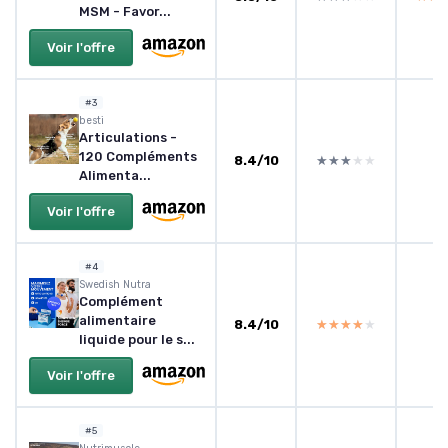
MSM - Favor...
Voir l'offre
#3
besti
Articulations -
120 Compléments
8.4/10
★★★★★
★★★★★
Alimenta...
Voir l'offre
#4
Swedish Nutra
Complément
alimentaire
8.4/10
★★★★★
★★★★★
liquide pour le s...
Voir l'offre
#5