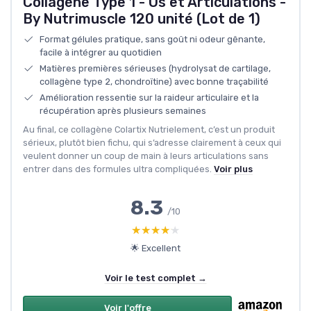
Collagène Type 1 - Os et Articulations -
By Nutrimuscle 120 unité (Lot de 1)
Format gélules pratique, sans goût ni odeur gênante,
facile à intégrer au quotidien
Matières premières sérieuses (hydrolysat de cartilage,
collagène type 2, chondroïtine) avec bonne traçabilité
Amélioration ressentie sur la raideur articulaire et la
récupération après plusieurs semaines
Au final, ce collagène Colartix Nutrielement, c’est un produit
sérieux, plutôt bien fichu, qui s’adresse clairement à ceux qui
veulent donner un coup de main à leurs articulations sans
entrer dans des formules ultra compliquées.
Voir plus
8.3
/10
★★★★★
★★★★★
🌟 Excellent
Voir le test complet →
Voir l'offre