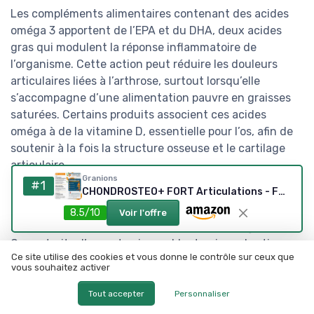
Les compléments alimentaires contenant des acides
oméga 3 apportent de l’EPA et du DHA, deux acides
gras qui modulent la réponse inflammatoire de
l’organisme. Cette action peut réduire les douleurs
articulaires liées à l’arthrose, surtout lorsqu’elle
s’accompagne d’une alimentation pauvre en graisses
saturées. Certains produits associent ces acides
oméga à de la vitamine D, essentielle pour l’os, afin de
soutenir à la fois la structure osseuse et le cartilage
articulaire.
Granions
#1
CHONDROSTEO+ FORT Articulations - Formule Renforcée - Curcuma - Mobilité & Souplesse Articulaire, Flexibilité, Capital Osseux - Glucosamine, Chondroïtine, MSM, Curcuma - 120 comprimés
Les huiles d’avocat et de soja, parfois désignées sous
le terme d’extraits d’avocat soja, ont été étudiées pour
8.5/10
Voir l'offre
leurs effets sur l’arthrose de la hanche et du genou.
Ces extraits d’avocat soja semblent agir sur les tissus
Ce site utilise des cookies et vous donne le contrôle sur ceux que
conjonctifs et la membrane synoviale, avec un impact
vous souhaitez activer
possible sur la souplesse et le confort articulaire. Ils ne
remplacent pas les médicaments, mais peuvent
Tout accepter
Personnaliser
s’intégrer dans les meilleurs compléments protection