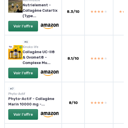
‎Nutrimuscle
Nutrielement -
Collagène Colartix
8.3/10
★★★★★
★★★★★
★★
★★
(Type...
Voir l'offre
#6
Kinoko life
Collagène UC-II®
& Ovomet® -
8.1/10
★★★★★
★★★★★
Complexe Mu...
Voir l'offre
#7
Phyto-Actif
Phyto-Actif - Collagène
8/10
★★★★★
★★★★★
Marin 10000 mg -...
Voir l'offre