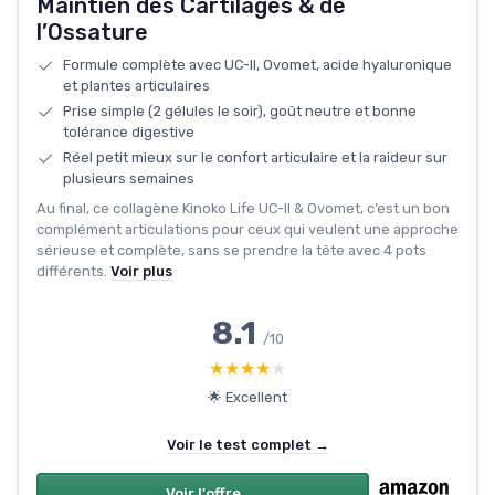
Maintien des Cartilages & de
l’Ossature
Formule complète avec UC-II, Ovomet, acide hyaluronique
et plantes articulaires
Prise simple (2 gélules le soir), goût neutre et bonne
tolérance digestive
Réel petit mieux sur le confort articulaire et la raideur sur
plusieurs semaines
Au final, ce collagène Kinoko Life UC-II & Ovomet, c’est un bon
complément articulations pour ceux qui veulent une approche
sérieuse et complète, sans se prendre la tête avec 4 pots
différents.
Voir plus
8.1
/10
★★★★★
★★★★★
🌟 Excellent
Voir le test complet →
Voir l'offre