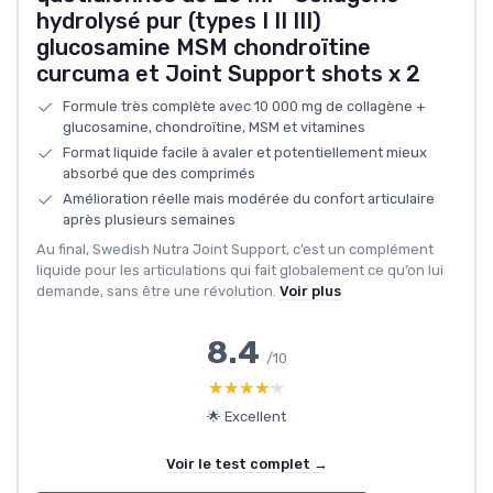
hydrolysé pur (types I II III)
glucosamine MSM chondroïtine
curcuma et Joint Support shots x 2
Formule très complète avec 10 000 mg de collagène +
glucosamine, chondroïtine, MSM et vitamines
Format liquide facile à avaler et potentiellement mieux
absorbé que des comprimés
Amélioration réelle mais modérée du confort articulaire
après plusieurs semaines
Au final, Swedish Nutra Joint Support, c’est un complément
liquide pour les articulations qui fait globalement ce qu’on lui
demande, sans être une révolution.
Voir plus
8.4
/10
★★★★★
★★★★★
🌟 Excellent
Voir le test complet →