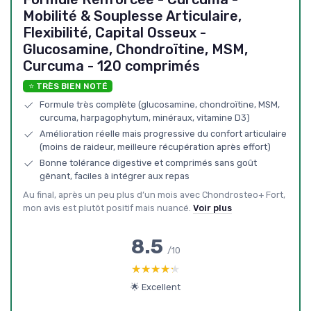
Mobilité & Souplesse Articulaire,
Flexibilité, Capital Osseux -
Glucosamine, Chondroïtine, MSM,
Curcuma - 120 comprimés
⭐ TRÈS BIEN NOTÉ
Formule très complète (glucosamine, chondroïtine, MSM,
curcuma, harpagophytum, minéraux, vitamine D3)
Amélioration réelle mais progressive du confort articulaire
(moins de raideur, meilleure récupération après effort)
Bonne tolérance digestive et comprimés sans goût
gênant, faciles à intégrer aux repas
Au final, après un peu plus d’un mois avec Chondrosteo+ Fort,
mon avis est plutôt positif mais nuancé.
Voir plus
8.5
/10
★★★★★
★★★★★
🌟 Excellent