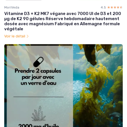
MoriVeda
4.5
☆☆☆☆☆
★★★★★
Vitamine D3 + K2 MK7 végane avec 7000 UI de D3 et 200
µg de K2 90 gélules Réserve hebdomadaire hautement
dosée avec magnésium Fabriqué en Allemagne formule
végétale
Voir le détail