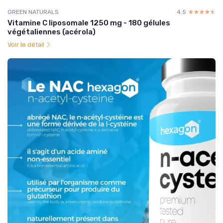
GREEN NATURALS
4.5
☆☆☆☆☆
★★★★★
Vitamine C liposomale 1250 mg - 180 gélules
végétaliennes (acérola)
Voir le détail