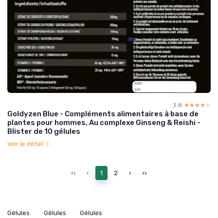
3.8
☆☆☆☆☆
★★★★★
Goldyzen Blue - Compléments alimentaires à base de
plantes pour hommes, Au complexe Ginseng & Reishi -
Blister de 10 gélules
Voir le détail
‹‹
‹
1
2
›
››
Gélules
Gélules
Gélules