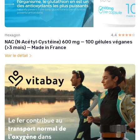
Hexagon
4.4
☆☆☆☆☆
★★★★★
NAC (N‑Acétyl‑Cystéine) 600 mg — 100 gélules véganes
(>3 mois) — Made in France
Voir le détail