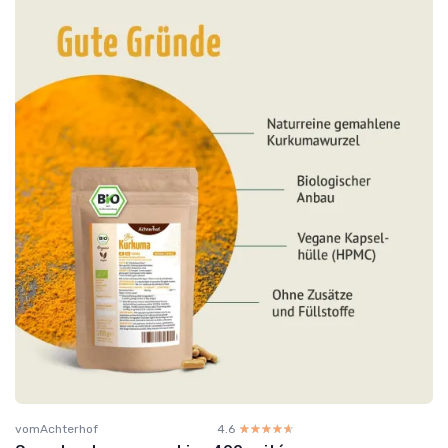
vomAchterhof
4.6
☆☆☆☆☆
★★★★★