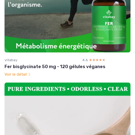
vitabay
4.6
☆☆☆☆☆
★★★★★
Fer bisglycinate 50 mg - 120 gélules véganes
Voir le détail