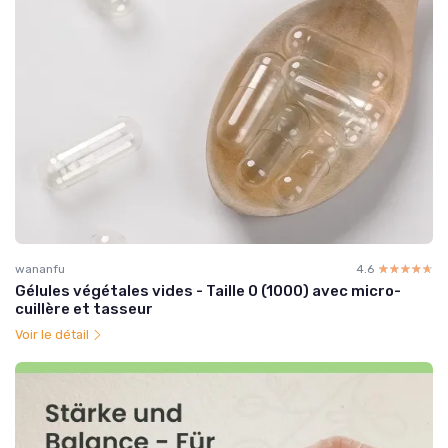
wananfu
4.6
☆☆☆☆☆
★★★★★
Gélules végétales vides - Taille 0 (1000) avec micro-
cuillère et tasseur
Voir le détail