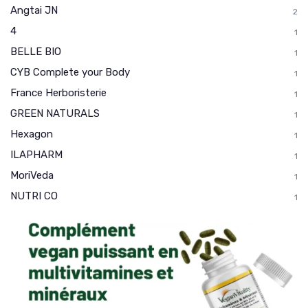
Angtai JN
2
4
1
BELLE BIO
1
CYB Complete your Body
1
France Herboristerie
1
GREEN NATURALS
1
Hexagon
1
ILAPHARM
1
MoriVeda
1
NUTRI CO
1