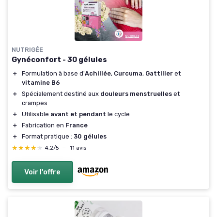
NUTRIGÉE
Gynéconfort - 30 gélules
＋
Formulation à base d'
Achillée
,
Curcuma
,
Gattilier
et
vitamine B6
＋
Spécialement destiné aux
douleurs menstruelles
et
crampes
＋
Utilisable
avant et pendant
le cycle
＋
Fabrication en
France
＋
Format pratique :
30 gélules
★★★★★
★★★★★
4,2/5
—
11 avis
Voir l'offre