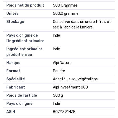
Poids net du produit
‎500 Grammes
Unités
‎500.0 gramme
Stockage
‎Conserver dans un endroit frais et
sec à l'abri de la lumière.
Pays d'origine de
‎Inde
l'ingrédient primaire
Ingrédient primaire
‎Inde
produit en/au
Marque
‎Alpi Nature
Format
‎Poudre
Spécialité
‎Adapté_aux_végétaliens
Fabricant
‎Alpi Investment OOD
Poids de l'article
‎500 g
Pays d'origine
‎Inde
ASIN
B07YZ91HZB