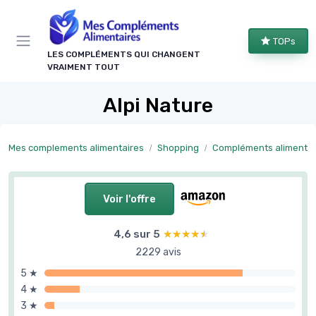
Panneau de gestion des cookies
TOPs
LES COMPLÉMENTS QUI CHANGENT
VRAIMENT TOUT
Alpi Nature
Mes complements alimentaires
Shopping
Compléments alimentaires naturels et p
Voir l'offre
4,6 sur 5
★★★★★
★★★★★
2229 avis
5 ★
4 ★
3 ★