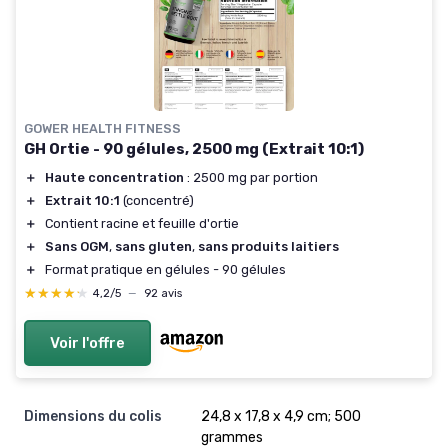
GOWER HEALTH FITNESS
GH Ortie - 90 gélules, 2500 mg (Extrait 10:1)
＋
Haute concentration
: 2500 mg par portion
＋
Extrait 10:1
(concentré)
＋
Contient racine et feuille d'ortie
＋
Sans OGM
,
sans gluten
,
sans produits laitiers
＋
Format pratique en gélules - 90 gélules
★★★★★
★★★★★
4,2/5
—
92 avis
Voir l'offre
Dimensions du colis
‎24,8 x 17,8 x 4,9 cm; 500
grammes