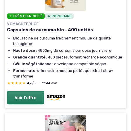
⭐ TRÈS BIEN NOTÉ
🔥 POPULAIRE
VOMACHTERHOF
Capsules de curcuma bio - 400 unités
＋
Bio
: racine de curcuma fraîchement moulue de qualité
biologique
＋
Haute dose
: 4800mg de curcuma par dose journalière
＋
Grande quantité
: 400 pièces, format recharge économique
＋
Gélule végétalienne
: enveloppe compatible végan
＋
Forme naturelle
: racine moulue plutôt qu extrait ultra-
transformé
★★★★★
★★★★★
4,6/5
—
2244 avis
Voir l'offre