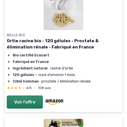
BELLE BIO
Ortie racine bio - 120 gélules - Prostate &
élimination rénale - Fabriqué en France
＋
Bio certifié Ecocert
＋
Fabriqué en France
＋
Ingrédient naturel
: racine d'ortie
＋
120 gélules
— cure d'environ 1 mois
＋
Ciblé hommes
: prostate / élimination rénale
★★★★★
★★★★★
4/5
—
108 avis
Voir l'offre