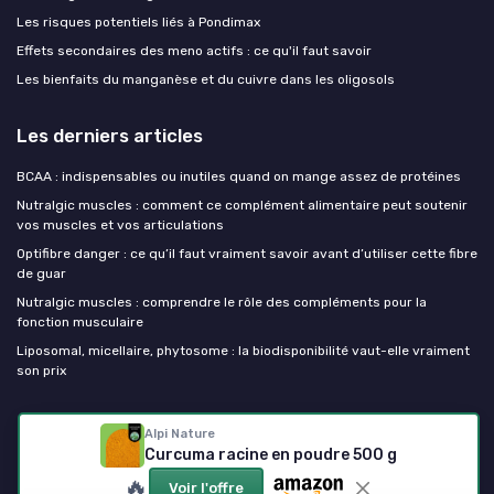
Les risques potentiels liés à Pondimax
Effets secondaires des meno actifs : ce qu'il faut savoir
Les bienfaits du manganèse et du cuivre dans les oligosols
Les derniers articles
BCAA : indispensables ou inutiles quand on mange assez de protéines
Nutralgic muscles : comment ce complément alimentaire peut soutenir
vos muscles et vos articulations
Optifibre danger : ce qu’il faut vraiment savoir avant d’utiliser cette fibre
de guar
Nutralgic muscles : comprendre le rôle des compléments pour la
fonction musculaire
Liposomal, micellaire, phytosome : la biodisponibilité vaut-elle vraiment
son prix
Mes complements alimentaires
Alpi Nature
Curcuma racine en poudre 500 g
🔥
Voir l'offre