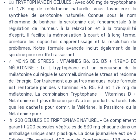
🧘‍♀️ TRYPTOPHANE EN GÉLULES : Avec 600 mg de tryptophane
et 1,78 mg de mélatonine naturelle, vous favoriserez la
synthèse de serotonine naturelle. Connue sous le nom
d'hormone du bonheur, la serotonine est fondamentale à la
régulation de l'humeur, à la relaxation et à la tranquillité
d'esprit. Il facilite la mémorisation à court et à long terme,
améliore les capacités d'apprentissage et la résolution de
problèmes. Notre formule avancée inclut également de la
spiruline pour un effet rassasiant.
⭐️ MOINS DE STRESS : VITAMINES B6, B5, B3 + 1,78MG DE
MÉLATONINE : Le L-tryptophane est un précurseur de la
mélatonine qui régule le sommeil, diminue le stress et redonne
de l'énergie. Contrairement aux autres marques, notre formule
est renforcée par des vitamines B6, B5, B3 et 1,78 mg de
mélatonine. La combinaison Tryptophane + Vitamines B +
Mélatonine est plus efficace que d'autres produits naturels tels
que les cachets pour dormir, la Valériane, le Passiflore ou la
Mélatonine pure.
💊 200 GÉLULES DE TRIPTOPHANE NATUREL - Ce complément
garantit 200 capsules végétales de 830 mg chacune dans un
emballage unique sans plastique. La dose journalière est de 2