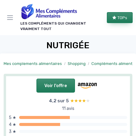
Panneau de gestion des cookies
TOPs
LES COMPLÉMENTS QUI CHANGENT
VRAIMENT TOUT
NUTRIGÉE
Mes complements alimentaires
Shopping
Compléments alimentaires naturels et p
Voir l'offre
4,2 sur 5
★★★★★
★★★★★
11 avis
5 ★
4 ★
3 ★