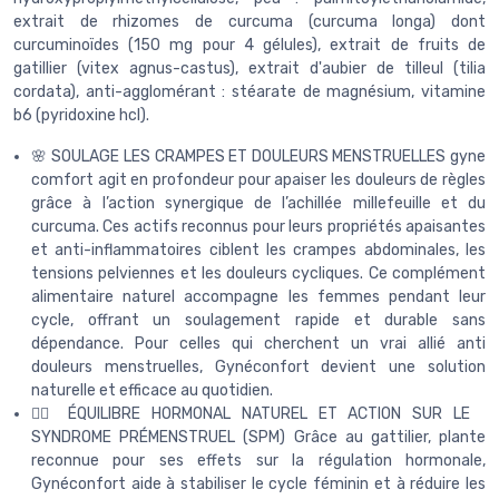
extrait de rhizomes de curcuma (curcuma longa) dont
curcuminoïdes (150 mg pour 4 gélules), extrait de fruits de
gatillier (vitex agnus-castus), extrait d'aubier de tilleul (tilia
cordata), anti-agglomérant : stéarate de magnésium, vitamine
b6 (pyridoxine hcl).
🌸 SOULAGE LES CRAMPES ET DOULEURS MENSTRUELLES gyne
comfort agit en profondeur pour apaiser les douleurs de règles
grâce à l’action synergique de l’achillée millefeuille et du
curcuma. Ces actifs reconnus pour leurs propriétés apaisantes
et anti-inflammatoires ciblent les crampes abdominales, les
tensions pelviennes et les douleurs cycliques. Ce complément
alimentaire naturel accompagne les femmes pendant leur
cycle, offrant un soulagement rapide et durable sans
dépendance. Pour celles qui cherchent un vrai allié anti
douleurs menstruelles, Gynéconfort devient une solution
naturelle et efficace au quotidien.
🧘‍♀️ ÉQUILIBRE HORMONAL NATUREL ET ACTION SUR LE
SYNDROME PRÉMENSTRUEL (SPM) Grâce au gattilier, plante
reconnue pour ses effets sur la régulation hormonale,
Gynéconfort aide à stabiliser le cycle féminin et à réduire les