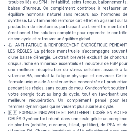
troubles liés au SPM : irritabilité, seins tendus, ballonnements,
baisse d’humeur. Ce complément contribue à restaurer un
équilibre hormonal naturel sans recours aux hormones de
synthèse. La vitamine B6 renforce cet effet en agissant sur la
production de sérotonine, participant au bien-être mental et
émotionnel. Une solution complète pour reprendre le contrôle
de son cycle et retrouver un équilibre global.
💪 ANTI-FATIGUE & RENFORCEMENT ÉNERGÉTIQUE PENDANT
LES RÈGLES La période menstruelle s’accompagne souvent
d’une baisse d’énergie. L'extrait breveté exclusif de chondrus
crispus, riche en minéraux essentiels et inducteur de HSP pour
une meilleure récupération du stress cellulaire, associé à la
vitamine B6, combat la fatigue physique et nerveuse. Cette
formule unique aide à rester active, concentrée et productive
pendant les règles, sans coups de mou. Gynéconfort soutient
votre énergie tout au long du cycle, tout en favorisant une
meilleure récupération. Un complément pensé pour les
femmes dynamiques qui ne veulent plus subir leur cycle.
🇲🇫 FORMULE INNOVANTE ET HAUTEMENT DOSÉE EN ACTIFS
CIBLÉS Gynéconfort réunit dans une seule gélule un complexe
de plantes (achillée, curcuma, tilleul, gattilier), de PEA et de