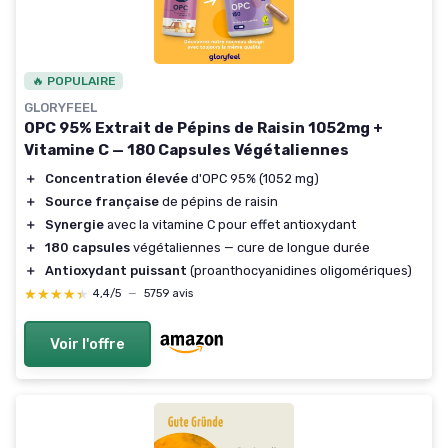
🔥 POPULAIRE
GLORYFEEL
OPC 95% Extrait de Pépins de Raisin 1052mg +
Vitamine C — 180 Capsules Végétaliennes
＋
Concentration élevée
d'OPC 95% (1052 mg)
＋
Source française
de pépins de raisin
＋
Synergie
avec la vitamine C pour effet antioxydant
＋
180 capsules
végétaliennes — cure de longue durée
＋
Antioxydant puissant
(proanthocyanidines oligomériques)
★★★★★
★★★★★
4,4/5
—
5759 avis
Voir l'offre