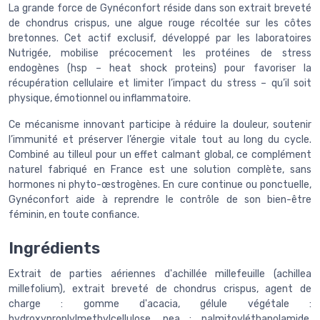
La grande force de Gynéconfort réside dans son extrait breveté
de chondrus crispus, une algue rouge récoltée sur les côtes
bretonnes. Cet actif exclusif, développé par les laboratoires
Nutrigée, mobilise précocement les protéines de stress
endogènes (hsp – heat shock proteins) pour favoriser la
récupération cellulaire et limiter l’impact du stress – qu’il soit
physique, émotionnel ou inflammatoire.
Ce mécanisme innovant participe à réduire la douleur, soutenir
l’immunité et préserver l’énergie vitale tout au long du cycle.
Combiné au tilleul pour un effet calmant global, ce complément
naturel fabriqué en France est une solution complète, sans
hormones ni phyto-œstrogènes. En cure continue ou ponctuelle,
Gynéconfort aide à reprendre le contrôle de son bien-être
féminin, en toute confiance.
Ingrédients
Extrait de parties aériennes d'achillée millefeuille (achillea
millefolium), extrait breveté de chondrus crispus, agent de
charge : gomme d'acacia, gélule végétale :
hydroxyproplylmethylcellulose, pea : palmitoyléthanolamide,