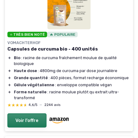
⭐ TRÈS BIEN NOTÉ
🔥 POPULAIRE
VOMACHTERHOF
Capsules de curcuma bio - 400 unités
＋
Bio
: racine de curcuma fraîchement moulue de qualité
biologique
＋
Haute dose
: 4800mg de curcuma par dose journalière
＋
Grande quantité
: 400 pièces, format recharge économique
＋
Gélule végétalienne
: enveloppe compatible végan
＋
Forme naturelle
: racine moulue plutôt qu extrait ultra-
transformé
★★★★★
★★★★★
4,6/5
—
2244 avis
Voir l'offre