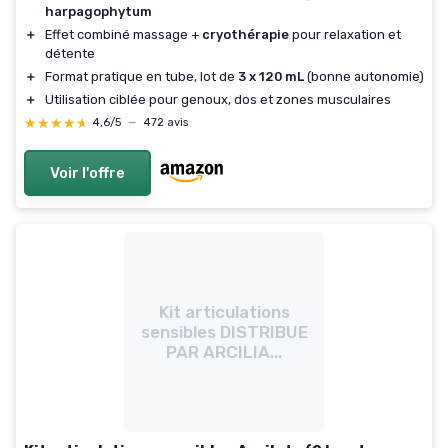
harpagophytum
＋
Effet combiné massage +
cryothérapie
pour relaxation et
détente
＋
Format pratique en tube, lot de
3 x 120 mL
(bonne autonomie)
＋
Utilisation ciblée pour genoux, dos et zones musculaires
★★★★★
★★★★★
4,6/5
—
472 avis
Voir l'offre
Kit articulations
sensibles DISTRIBUE
PAR ARCILIA...