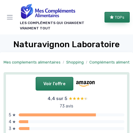
Panneau de gestion des cookies
TOPs
LES COMPLÉMENTS QUI CHANGENT
VRAIMENT TOUT
Naturavignon Laboratoire
Mes complements alimentaires
Shopping
Compléments alimentaires articulations et 
Voir l'offre
4,4 sur 5
★★★★★
★★★★★
73 avis
5 ★
4 ★
3 ★