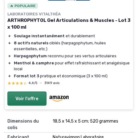
🔥 POPULAIRE
LABORATOIRES VITALTHÉA
ARTHROPHYTOL Gel Articulations & Muscles - Lot 3
x 100 ml
＋
Soulage instantanément
et durablement
＋
8 actifs naturels
ciblés (harpagophytum, huiles
essentielles, etc.)
＋
Harpagophytum
reconnu pour ses vertus articulaires
＋
Menthol & camphre
pour effet rafraîchissant et analgésique
local
＋
Format lot 3
pratique et économique (3 x 100 ml)
★★★★★
★★★★★
4,4/5
—
3149 avis
Voir l'offre
Dimensions du
18,5 x 14,5 x 5 cm; 520 grammes
colis
Fabricant
Naturavignon Laboratoire