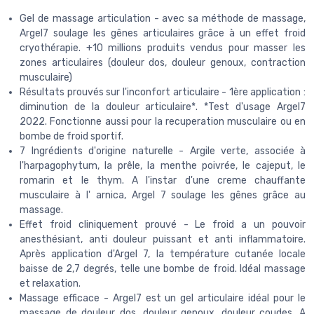
Gel de massage articulation - avec sa méthode de massage,
Argel7 soulage les gênes articulaires grâce à un effet froid
cryothérapie. +10 millions produits vendus pour masser les
zones articulaires (douleur dos, douleur genoux, contraction
musculaire)
Résultats prouvés sur l'inconfort articulaire - 1ère application :
diminution de la douleur articulaire*. *Test d'usage Argel7
2022. Fonctionne aussi pour la recuperation musculaire ou en
bombe de froid sportif.
7 Ingrédients d'origine naturelle - Argile verte, associée à
l'harpagophytum, la prêle, la menthe poivrée, le cajeput, le
romarin et le thym. A l'instar d'une creme chauffante
musculaire à l' arnica, Argel 7 soulage les gênes grâce au
massage.
Effet froid cliniquement prouvé - Le froid a un pouvoir
anesthésiant, anti douleur puissant et anti inflammatoire.
Après application d'Argel 7, la température cutanée locale
baisse de 2,7 degrés, telle une bombe de froid. Idéal massage
et relaxation.
Massage efficace - Argel7 est un gel articulaire idéal pour le
massage de douleur dos, douleur genoux, douleur coudes. A