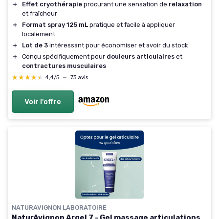
＋
Effet cryothérapie
procurant une sensation de
relaxation
et fraîcheur
＋
Format spray 125 mL
pratique et facile à appliquer
localement
＋
Lot de 3
intéressant pour économiser et avoir du stock
＋
Conçu spécifiquement pour
douleurs articulaires
et
contractures musculaires
★★★★★
★★★★★
4,4/5
—
73 avis
Voir l'offre
NATURAVIGNON LABORATOIRE
NaturAvignon Argel 7 - Gel massage articulations