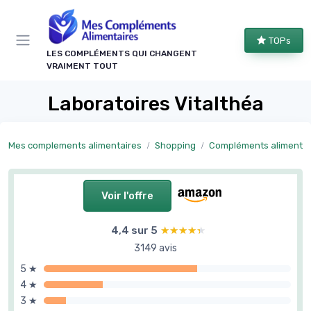
Panneau de gestion des cookies
TOPs
LES COMPLÉMENTS QUI CHANGENT
VRAIMENT TOUT
Laboratoires Vitalthéa
Mes complements alimentaires
Shopping
Compléments alimentaires articulations et 
Voir l'offre
4,4 sur 5
★★★★★
★★★★★
3149 avis
5 ★
4 ★
3 ★