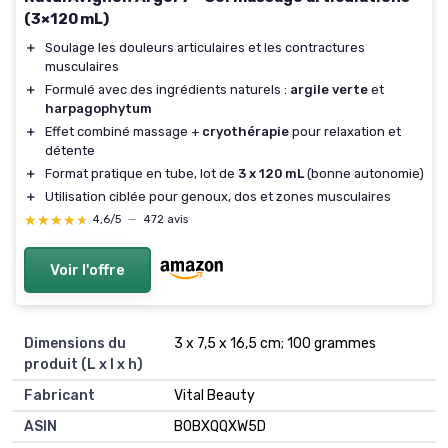
(3×120 mL)
＋
Soulage les douleurs articulaires et les contractures
musculaires
＋
Formulé avec des ingrédients naturels :
argile verte
et
harpagophytum
＋
Effet combiné massage +
cryothérapie
pour relaxation et
détente
＋
Format pratique en tube, lot de
3 x 120 mL
(bonne autonomie)
＋
Utilisation ciblée pour genoux, dos et zones musculaires
★★★★★
★★★★★
4,6/5
—
472 avis
Voir l'offre
Dimensions du
3 x 7,5 x 16,5 cm; 100 grammes
produit (L x l x h)
Fabricant
Vital Beauty
ASIN
B0BXQQXW5D