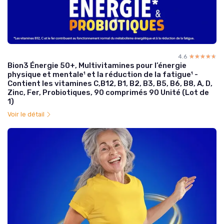
4.6
☆☆☆☆☆
★★★★★
Bion3 Énergie 50+, Multivitamines pour l’énergie
physique et mentale¹ et la réduction de la fatigue¹ -
Contient les vitamines C,B12, B1, B2, B3, B5, B6, B8, A, D,
Zinc, Fer, Probiotiques, 90 comprimés 90 Unité (Lot de
1)
Voir le détail