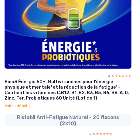
4.6
☆☆☆☆☆
★★★★★
Bion3 Énergie 50+, Multivitamines pour l’énergie
physique et mentale¹ et la réduction de la fatigue¹ -
Contient les vitamines C,B12, B1, B2, B3, B5, B6, B8, A, D,
Zinc, Fer, Probiotiques 60 Unité (Lot de 1)
Voir le détail
Ristabil Anti-Fatigue Naturel - 20 flacons
(2x10)
4.6
☆☆☆☆☆
★★★★★