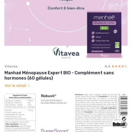
Vitavea
4.4
☆☆☆☆☆
★★★★★
Manhaé Ménopause Expert BIO - Complément sans
hormones (60 gélules)
Voir le détail