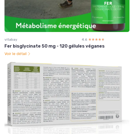
vitabay
4.6
☆☆☆☆☆
★★★★★
Fer bisglycinate 50 mg - 120 gélules véganes
Voir le détail