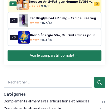
Booster Anti-Fatigue Homme EVOM — Cure 20 jours
#1
🏆
9.0
/10
★★★★★
★★★★★
Fer Bisglycinate 30 mg – 120 gélules véganes
#2
8.7
/10
★★★★★
★★★★★
Bion3 Énergie 50+, Multivitamines pour l’énergie physique et mentale¹ et la réduction de la fatigue¹ - Contient les vitamines C,B12, B1, B2, B3, B5, B6, B8, A, D, Zinc, Fer, Probiotiques, 90 comprimés 90 Unité (Lot de 1)
#3
8.6
/10
★★★★★
★★★★★
Voir le comparatif complet →
Catégories
Compléments alimentaires articulations et muscles
86
Compléments alimentaires beauté