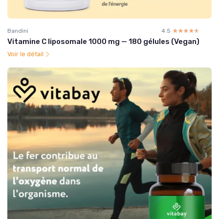
Bandini
4.5
☆☆☆☆☆
★★★★★
Vitamine C liposomale 1000 mg — 180 gélules (Vegan)
Voir le détail