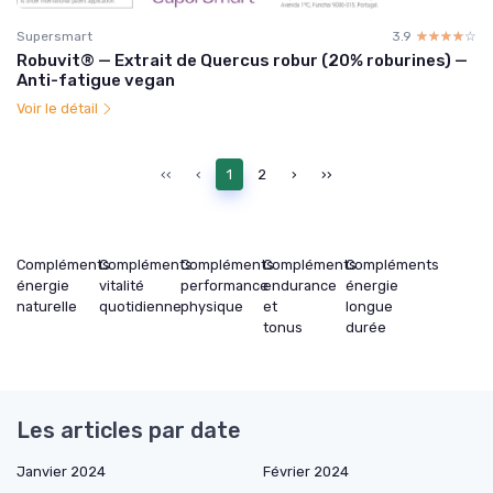
Supersmart
3.9
☆☆☆☆☆
★★★★★
Robuvit® — Extrait de Quercus robur (20% roburines) —
Anti-fatigue vegan
Voir le détail
‹‹
‹
1
2
›
››
Compléments
Compléments
Compléments
Compléments
Compléments
énergie
vitalité
performance
endurance
énergie
naturelle
quotidienne
physique
et
longue
tonus
durée
Les articles par date
Janvier 2024
Février 2024