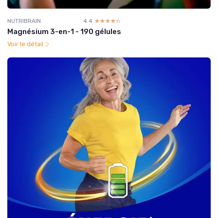
NUTRIBRAIN
4.4
☆☆☆☆☆
★★★★★
Magnésium 3-en-1 - 190 gélules
Voir le détail