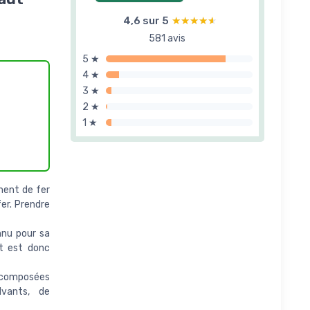
4,6 sur 5
★★★★★
★★★★★
581 avis
5 ★
4 ★
3 ★
2 ★
1 ★
ment de fer
er. Prendre
nnu pour sa
et est donc
composées
lvants, de