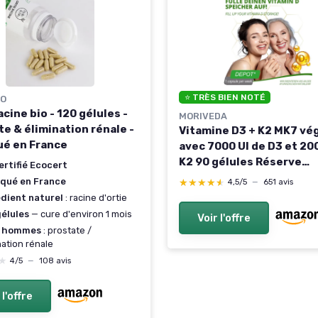
⭐ TRÈS BIEN NOTÉ
IO
acine bio - 120 gélules -
MORIVEDA
te & élimination rénale -
Vitamine D3 + K2 MK7 vé
ué en France
avec 7000 UI de D3 et 20
K2 90 gélules Réserve
ertifié Ecocert
hebdomadaire hauteme
iqué en France
★★★★★
★★★★★
4,5/5
—
651 avis
dosée avec magnésium
édient naturel
: racine d'ortie
Fabriqué en Allemagne f
gélules
— cure d'environ 1 mois
Voir l'offre
végétale
é hommes
: prostate /
nation rénale
★
★
4/5
—
108 avis
 l'offre