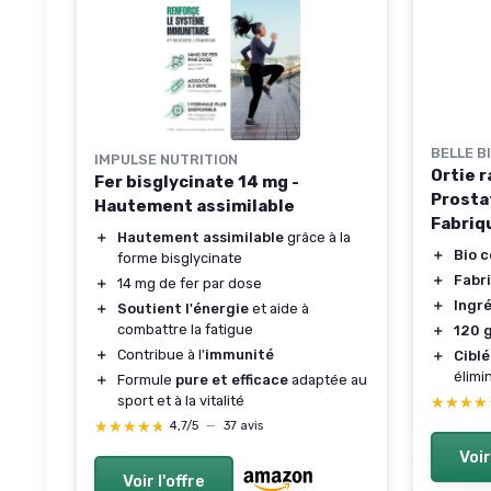
BELLE B
IMPULSE NUTRITION
Ortie r
Fer bisglycinate 14 mg -
Prosta
Hautement assimilable
Fabriq
＋
Hautement assimilable
grâce à la
＋
Bio c
forme bisglycinate
＋
Fabr
＋
14 mg de fer par dose
＋
Ingr
＋
Soutient l'énergie
et aide à
combattre la fatigue
＋
120 
＋
Contribue à l'
immunité
＋
Cibl
élimi
＋
Formule
pure et efficace
adaptée au
sport et à la vitalité
★★★★
★★★★
★★★★★
★★★★★
4,7/5
—
37 avis
Voir
Voir l'offre