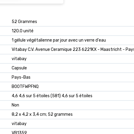
‎52 Grammes
‎120.0 unité
‎1 gélule végétalienne par jour avec un verre d'eau
‎Vitabay C.V. Avenue Ceramique 223 6221KX - Maastricht - Pa
‎vitabay
‎Capsule
‎Pays-Bas
B00TFWPFNQ
4,6 4,6 sur 5 étoiles (581) 4,6 sur 5 étoiles
Non
8,2 x 4,2 x 3,4 cm; 52 grammes
vitabay
VB1359