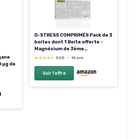
D-STRESS COMPRIMÉS Pack de 3
boites dont 1 Boite offerte -
Magnésium de 3ème
Génération + Taurine + Arginine
gane
★★★★★
★★★★★
4,5/5
—
96 avis
+ Vitamines B - Gère le Stress
0 µg de
du Quotidien et Réduit la
Voir l'offre
Fatigue - Laboratoire SYNERGIA
nt
ormule