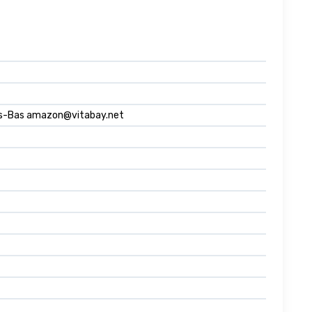
ys-Bas
amazon@vitabay.net