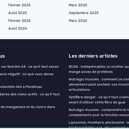
Février 2025
Mars 2025
Août 2025
Septembre 2025
Février 2026
Mars 2026
Août 2026
lus
Les derniers articles
sur Nutrilim 24 : ce qu'il faut savoir
BCAA : indispensables ou inutiles q
mange assez de protéines
avis négatif : ce que vous devez
Nutralgic muscles : comment ce c
alimentaire peut soutenir vos muscl
otentiels liés à Pondimax
articulations
aires des meno actifs : ce qu'il faut
Optifibre danger : ce qu’il faut vrai
avant d’utiliser cette fibre de guar
s du manganèse et du cuivre dans
Nutralgic muscles : comprendre le r
compléments pour la fonction muscu
Liposomal, micellaire, phytosome : l
biodisponibilité vaut-elle vraiment s