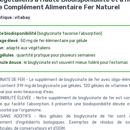
 Complément Alimentaire Fer Naturel
utique :
vitabay
e biodisponibilité
(bisglycinate favorise l'absorption)
ge élevé
: 50 mg de fer élémentaire par gélule
an
: adapté aux végétaliens
gélules
: quantité pratique pour plusieurs semaines
mule douce
: le bisglycinate est souvent mieux toléré pour l'estomac
NATE DE FER - Le supplément de bisglycinate de fer avec oligo-élé
ontient 319 mg de bisglycinate par gélules. 120 gélules de vitamine f
 par jour avec beaucoup d'eau.
NIBILITÉ ÉLEVÉE - Notre supplément de bisglycinate de fer est co
e qui facilite l'absorption. Il présente une biodisponibilité élevée 
sorbé par l'organisme.
SANS ADDITIFS - Nos gélules de bisglycinate de fer sont 
vement d'ingrédients biologiques. Exemptes de résidus de so
icules, de conservateurs et d'OGM.