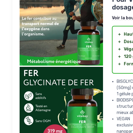
dosage
Voir la bo
＋
Haut
＋
Dosa
＋
Vég
＋
120 
＋
For
BISGLYCI
(50mg) c
1 gélule
BIODISPO
structur
mieux ab
VEGAN 
exclusi
nanopart