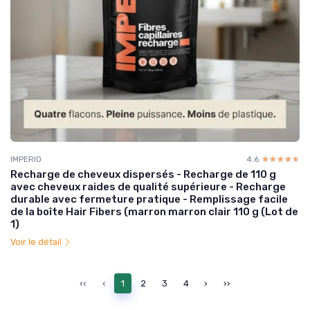
IMPERIO
4.6
☆☆☆☆☆
★★★★★
Recharge de cheveux dispersés - Recharge de 110 g
avec cheveux raides de qualité supérieure - Recharge
durable avec fermeture pratique - Remplissage facile
de la boîte Hair Fibers (marron marron clair 110 g (Lot de
1)
Voir le détail
‹‹
‹
1
2
3
4
›
››