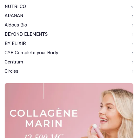
NUTRI CO
2
ARAGAN
1
Aldous Bio
1
BEYOND ELEMENTS
1
BY ELIXIR
1
CYB Complete your Body
1
Centrum
1
Circles
1