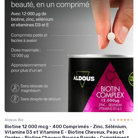
Aldous Bio
4.4
☆☆☆☆☆
★★★★★
Biotine 12 000 mcg - 400 Comprimés - Zinc, Sélénium,
Vitamine D3 et Vitamine E - Biotine Cheveux, Peau et
Ongles - Biotine Cheveux Pousse Rapide - Complément