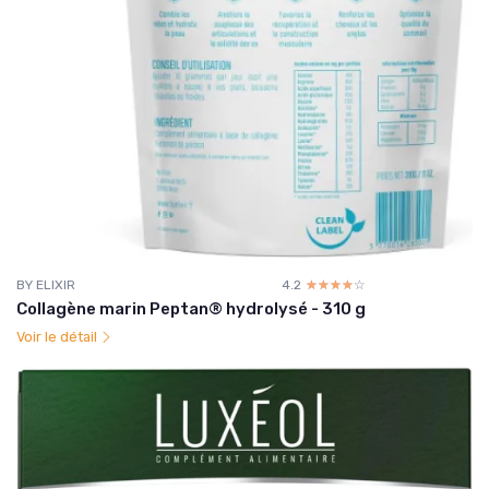
BY ELIXIR
4.2
☆☆☆☆☆
★★★★★
Collagène marin Peptan® hydrolysé - 310 g
Voir le détail