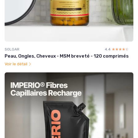
SOLGAR
4.4
☆☆☆☆☆
★★★★★
Peau, Ongles, Cheveux - MSM breveté - 120 comprimés
Voir le détail