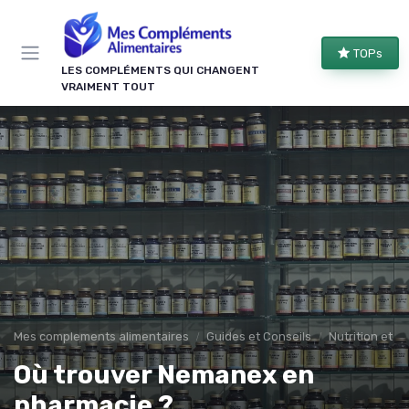
Panneau de gestion des cookies
TOPs
LES COMPLÉMENTS QUI CHANGENT
VRAIMENT TOUT
Mes complements alimentaires
Guides et Conseils
Nutrition et r
Où trouver Nemanex en
pharmacie ?