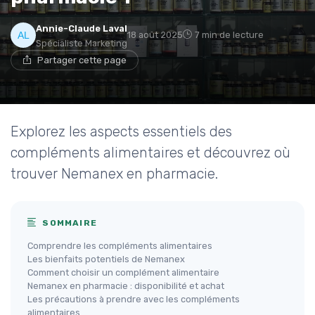
Annie-Claude Laval
18 août 2025
7 min de lecture
Spécialiste Marketing
Partager cette page
Explorez les aspects essentiels des
compléments alimentaires et découvrez où
trouver Nemanex en pharmacie.
SOMMAIRE
Comprendre les compléments alimentaires
Les bienfaits potentiels de Nemanex
Comment choisir un complément alimentaire
Nemanex en pharmacie : disponibilité et achat
Les précautions à prendre avec les compléments
alimentaires