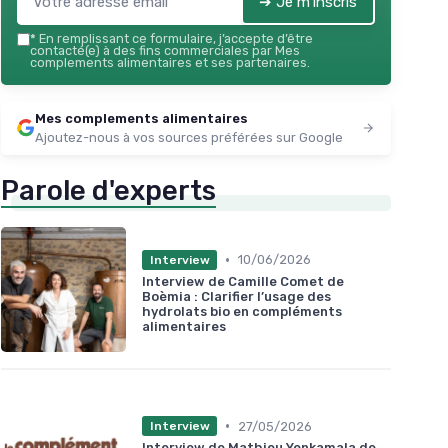
➔ Je m'inscris
*
En remplissant ce formulaire, j’accepte d’être
contacté(e) à des fins commerciales par Mes
complements alimentaires et ses partenaires.
Mes complements alimentaires
Ajoutez-nous à vos sources préférées sur Google
Parole d'experts
•
10/06/2026
Interview
Interview de Camille Comet de
Boèmia : Clarifier l’usage des
hydrolats bio en compléments
alimentaires
•
27/05/2026
Interview
Interview de Mathieu Yenkamala de