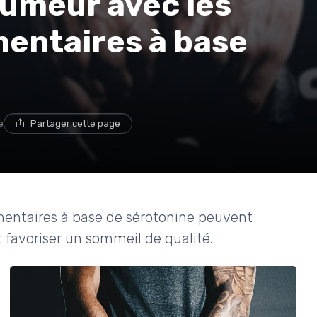
humeur avec les
entaires à base
e
Partager cette page
ntaires à base de sérotonine peuvent
t favoriser un sommeil de qualité.