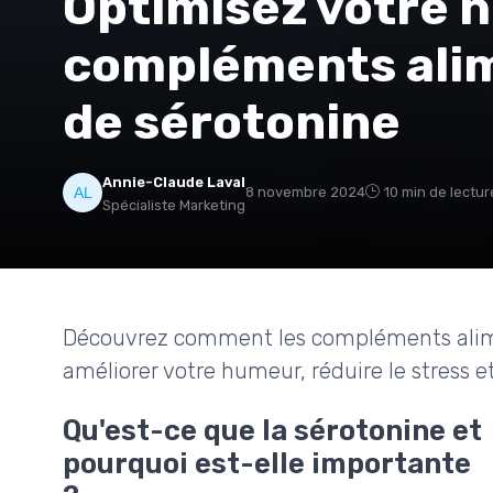
Optimisez votre 
compléments alim
de sérotonine
Annie-Claude Laval
8 novembre 2024
10 min de lectur
Spécialiste Marketing
Découvrez comment les compléments alime
améliorer votre humeur, réduire le stress e
Qu'est-ce que la sérotonine et
pourquoi est-elle importante