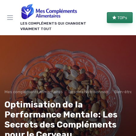
Panneau de gestion des cookies
TOPs
LES COMPLÉMENTS QUI CHANGENT
VRAIMENT TOUT
Mes complements alimentaires
Besoins Nutritionnels
Bien-être m
Optimisation de la
Performance Mentale: Les
Secrets des Compléments
pour le Cerveau