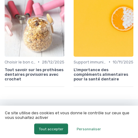
•
•
Choisir le bon complément
28/12/2025
Support immunitaire
10/11/2025
Tout savoir sur les prothèses
L'importance des
dentaires provisoires avec
compléments alimentaires
crochet
pour la santé dentaire
Les articles par date
Ce site utilise des cookies et vous donne le contrôle sur ceux que
vous souhaitez activer
Janvier 2024
Février 2024
Tout accepter
Personnaliser
Mars 2024
Septembre 2024