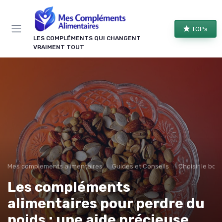
Panneau de gestion des cookies
TOPs
LES COMPLÉMENTS QUI CHANGENT
VRAIMENT TOUT
Mes complements alimentaires
Guides et Conseils
Choisir le bo
Les compléments
alimentaires pour perdre du
poids : une aide précieuse