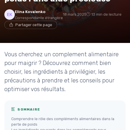
Elina Kovalenko
18 mars 2025
13 min de lecture
Correspondante étrangère
Partager cette page
Vous cherchez un complement alimentaire
pour maigrir ? Découvrez comment bien
choisir, les ingrédients à privilégier, les
précautions à prendre et les conseils pour
optimiser vos résultats.
SOMMAIRE
Comprendre le rôle des compléments alimentaires dans la
perte de poids
Les ingrédients courants dans les compléments pour