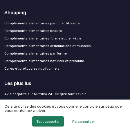
Shopping
Compléments alimentaires par objectif santé
Compléments alimentaires beauté
Compléments alimentaires forme et bien-être
Compléments alimentaires articulations et muscles
Compléments alimentaires par forme
Compléments alimentaires naturels et premium
Cures et protocoles nutritionnels
Les plus lus
Avis négatifs sur Nutrilim 24 : ce qu'il faut savoir
Nutra digest avis négatif : ce que vous devez savoir
Ce site utilise des cookies et vous donne le contrôle sur ceux que
Les risques potentiels liés à Pondimax
vous souhaitez activer
Effets secondaires des meno actifs : ce qu'il faut savoir
Tout accepter
Personnaliser
Les bienfaits du manganèse et du cuivre dans les oligosols