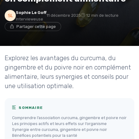
Sophie Le Goff
11 décembre 2025
12 min de lecture
Intervieweuse
Partager cette page
Explorez les avantages du curcuma, du
gingembre et du poivre noir en complément
alimentaire, leurs synergies et conseils pour
une utilisation optimale.
SOMMAIRE
Comprendre l’association curcuma, gingembre et poivre noir
Les principes actifs et leurs effets sur l’organisme
Synergie entre curcuma, gingembre et poivre noir
Bénéfices potentiels pour la santé