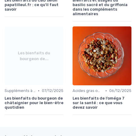
Les bienfaits du CBD selon
Bienfaits et usages du
papatilleul.fr : ce qu’il faut
basilic sacré et du griffonia
savoir
dans les compléments
alimentaires
Les bienfaits du
bourgeon de...
•
•
Suppléments à base de plantes
07/12/2025
Acides gras oméga
06/12/2025
Les bienfaits du bourgeon de
Les bienfaits de l’oméga 7
châtaignier pour le bien-être
sur la santé : ce que vous
quotidien
devez savoir