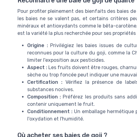
Reconnaître une baie de goji de qualité
Pour profiter pleinement des bienfaits des baies de g
les baies ne se valent pas, et certains critères pe
minéraux et antioxydants comme le bêta-carotène. L
est la variété la plus recherchée pour ses propriétés 
Origine :
Privilégiez les baies issues de cult
reconnues pour la culture du goji, comme la Chi
limiter l'exposition aux pesticides.
Aspect :
Les fruits doivent être rouges, charnus
sèche ou trop foncée peut indiquer une mauvai
Certification :
Vérifiez la présence de label
substances nocives.
Composition :
Préférez les produits sans addit
contenir uniquement le fruit.
Conditionnement :
Un emballage hermétique pr
l'oxydation et l'humidité.
Où acheter ses baies de goji ?