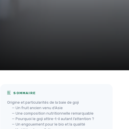
SOMMAIRE
Origine et particularités de la baie de goji
— Un fruit ancien venu d’Asie
— Une composition nutritionnelle remarquable
— Pourquoi le goji attire-t-il autant l’attention ?
— Un engouement pour le bio et la qualité