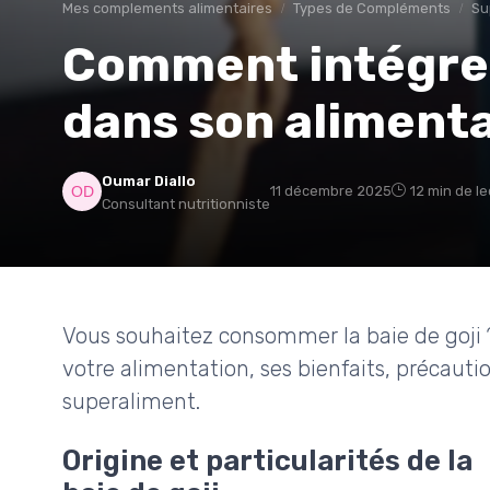
Mes complements alimentaires
Types de Compléments
Su
Comment intégrer 
dans son alimenta
Oumar Diallo
11 décembre 2025
12 min de l
Consultant nutritionniste
Vous souhaitez consommer la baie de goji 
votre alimentation, ses bienfaits, précauti
superaliment.
Origine et particularités de la