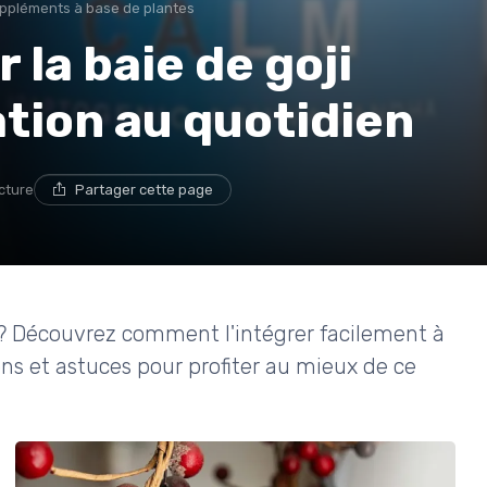
ppléments à base de plantes
la baie de goji
tion au quotidien
ecture
Partager cette page
? Découvrez comment l'intégrer facilement à
ons et astuces pour profiter au mieux de ce