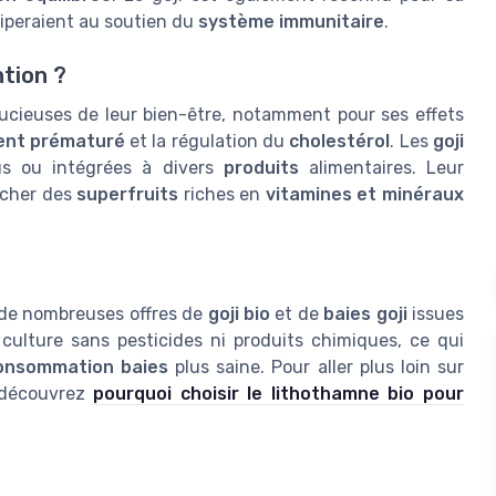
ciperaient au soutien du
système immunitaire
.
ntion ?
soucieuses de leur bien-être, notamment pour ses effets
ment prématuré
et la régulation du
cholestérol
. Les
goji
s ou intégrées à divers
produits
alimentaires. Leur
ercher des
superfruits
riches en
vitamines et minéraux
i de nombreuses offres de
goji bio
et de
baies goji
issues
 culture sans pesticides ni produits chimiques, ce qui
onsommation baies
plus saine. Pour aller plus loin sur
, découvrez
pourquoi choisir le lithothamne bio pour