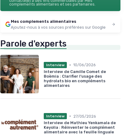
contacté(e) à des fins commerciales par Mes
complements alimentaires et ses partenaires.
Mes complements alimentaires
Ajoutez-nous à vos sources préférées sur Google
Parole d'experts
•
10/06/2026
Interview
Interview de Camille Comet de
Boèmia : Clarifier l’usage des
hydrolats bio en compléments
alimentaires
•
27/05/2026
Interview
Interview de Mathieu Yenkamala de
Keyolia : Réinventer le complément
alimentaire avec la feuille linguale