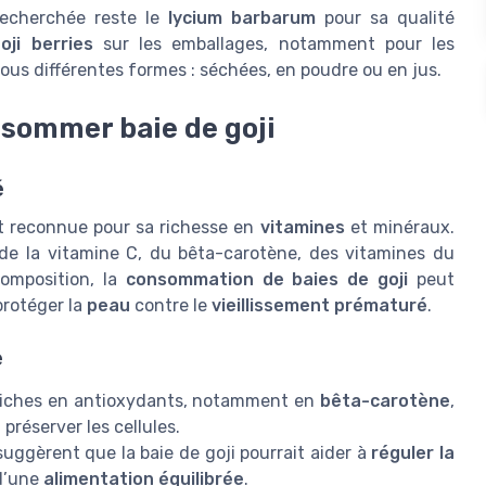
 recherchée reste le
lycium barbarum
pour sa qualité
oji berries
sur les emballages, notamment pour les
us différentes formes : séchées, en poudre ou en jus.
nsommer baie de goji
é
st reconnue pour sa richesse en
vitamines
et minéraux.
de la vitamine C, du bêta-carotène, des vitamines du
omposition, la
consommation de baies de goji
peut
protéger la
peau
contre le
vieillissement prématuré
.
e
 riches en antioxydants, notamment en
bêta-carotène
,
 préserver les cellules.
uggèrent que la baie de goji pourrait aider à
réguler la
 d’une
alimentation équilibrée
.