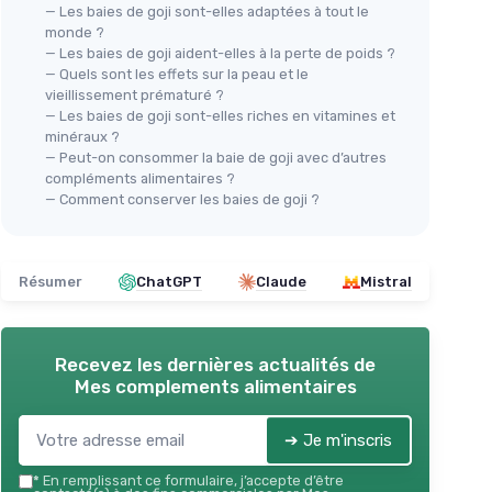
— Les baies de goji sont-elles adaptées à tout le
monde ?
— Les baies de goji aident-elles à la perte de poids ?
— Quels sont les effets sur la peau et le
vieillissement prématuré ?
— Les baies de goji sont-elles riches en vitamines et
minéraux ?
— Peut-on consommer la baie de goji avec d’autres
compléments alimentaires ?
— Comment conserver les baies de goji ?
Résumer
ChatGPT
Claude
Mistral
Recevez les dernières actualités de
Mes complements alimentaires
➔ Je m'inscris
*
En remplissant ce formulaire, j’accepte d’être