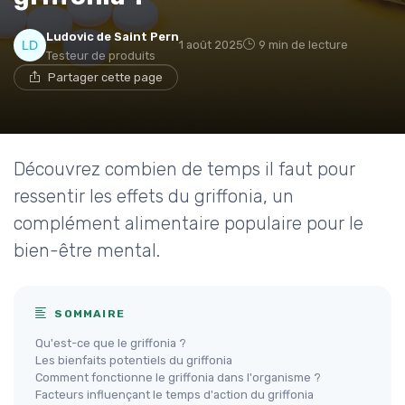
Ludovic de Saint Pern
1 août 2025
9 min de lecture
Testeur de produits
Partager cette page
Découvrez combien de temps il faut pour
ressentir les effets du griffonia, un
complément alimentaire populaire pour le
bien-être mental.
SOMMAIRE
Qu'est-ce que le griffonia ?
Les bienfaits potentiels du griffonia
Comment fonctionne le griffonia dans l'organisme ?
Facteurs influençant le temps d'action du griffonia