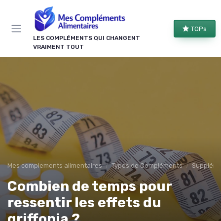
Panneau de gestion des cookies
TOPs
LES COMPLÉMENTS QUI CHANGENT
VRAIMENT TOUT
Mes complements alimentaires
Types de Compléments
Suppléme
Combien de temps pour
ressentir les effets du
griffonia ?