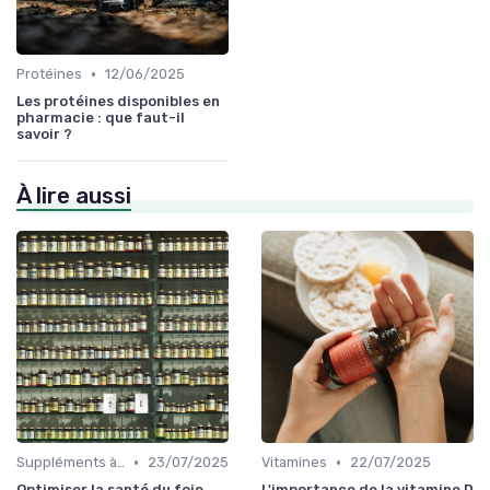
•
Protéines
12/06/2025
Les protéines disponibles en
pharmacie : que faut-il
savoir ?
À lire aussi
•
•
Suppléments à base de plantes
23/07/2025
Vitamines
22/07/2025
Optimiser la santé du foie
L'importance de la vitamine D