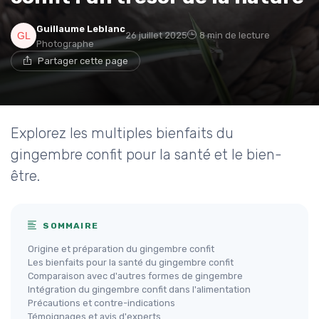
Guillaume Leblanc
26 juillet 2025
8 min de lecture
Photographe
Partager cette page
Explorez les multiples bienfaits du
gingembre confit pour la santé et le bien-
être.
SOMMAIRE
Origine et préparation du gingembre confit
Les bienfaits pour la santé du gingembre confit
Comparaison avec d'autres formes de gingembre
Intégration du gingembre confit dans l'alimentation
Précautions et contre-indications
Témoignages et avis d'experts