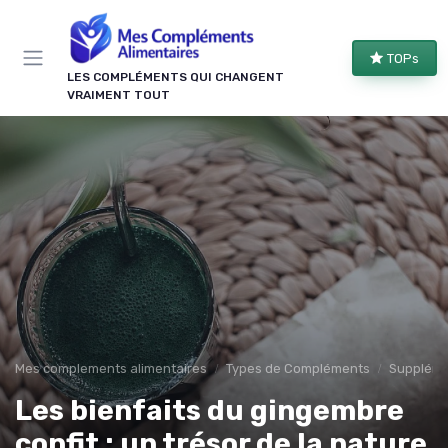
Panneau de gestion des cookies
TOPs
LES COMPLÉMENTS QUI CHANGENT
VRAIMENT TOUT
Mes complements alimentaires
Types de Compléments
Suppléme
Les bienfaits du gingembre
confit : un trésor de la nature