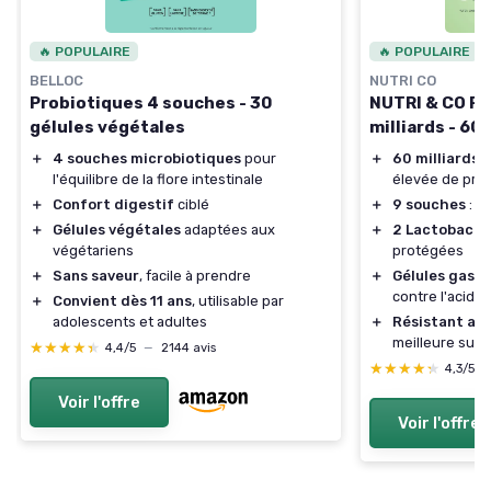
🔥 POPULAIRE
🔥 POPULAIRE
BELLOC
NUTRI CO
Probiotiques 4 souches - 30
NUTRI & CO Pr
gélules végétales
milliards - 60
＋
4 souches microbiotiques
pour
＋
60 milliards 
l'équilibre de la flore intestinale
élevée de pro
＋
Confort digestif
ciblé
＋
9 souches
: d
＋
Gélules végétales
adaptées aux
＋
2 Lactobacill
végétariens
protégées
＋
Sans saveur
, facile à prendre
＋
Gélules gastr
contre l'acidit
＋
Convient dès 11 ans
, utilisable par
adolescents et adultes
＋
Résistant au
meilleure surv
★★★★★
★★★★★
4,4/5
—
2144 avis
★★★★★
★★★★★
4,3/5
Voir l'offre
Voir l'offre