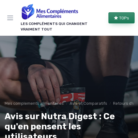
Panneau de gestion des cookies
TOPs
LES COMPLÉMENTS QUI CHANGENT
VRAIMENT TOUT
Mes complements alimentaires
Avis et Comparatifs
Retours d'uti
Avis sur Nutra Digest : Ce
qu'en pensent les
utilisateurs