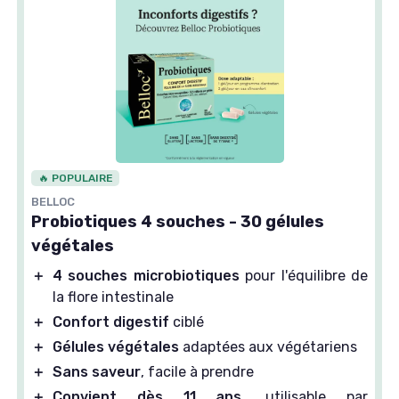
🔥 POPULAIRE
BELLOC
Probiotiques 4 souches - 30 gélules
végétales
＋
4 souches microbiotiques
pour l'équilibre de
la flore intestinale
＋
Confort digestif
ciblé
＋
Gélules végétales
adaptées aux végétariens
＋
Sans saveur
, facile à prendre
＋
Convient dès 11 ans
, utilisable par