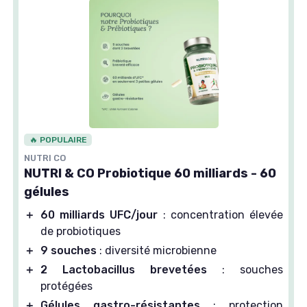
🔥 POPULAIRE
NUTRI CO
NUTRI & CO Probiotique 60 milliards - 60
gélules
＋
60 milliards UFC/jour
: concentration élevée
de probiotiques
＋
9 souches
: diversité microbienne
＋
2 Lactobacillus brevetées
: souches
protégées
＋
Gélules gastro-résistantes
: protection