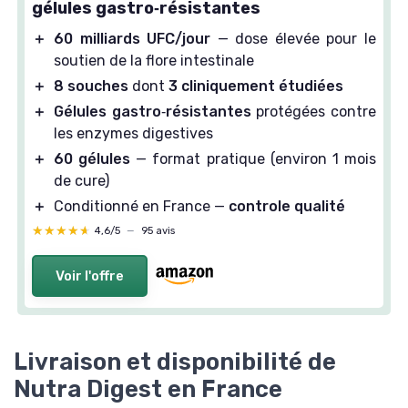
gélules gastro‑résistantes
＋
60 milliards UFC/jour
— dose élevée pour le
soutien de la flore intestinale
＋
8 souches
dont
3 cliniquement étudiées
＋
Gélules gastro‑résistantes
protégées contre
les enzymes digestives
＋
60 gélules
— format pratique (environ 1 mois
de cure)
＋
Conditionné en France —
controle qualité
★★★★★
★★★★★
4,6/5
—
95 avis
Voir l'offre
Livraison et disponibilité de
Nutra Digest en France