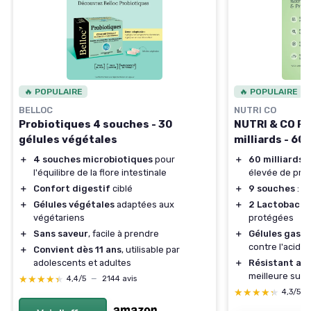
🔥 POPULAIRE
🔥 POPULAIRE
BELLOC
NUTRI CO
Probiotiques 4 souches - 30
NUTRI & CO Pr
gélules végétales
milliards - 60
＋
4 souches microbiotiques
pour
＋
60 milliards 
l'équilibre de la flore intestinale
élevée de pro
＋
Confort digestif
ciblé
＋
9 souches
: d
＋
Gélules végétales
adaptées aux
＋
2 Lactobacill
végétariens
protégées
＋
Sans saveur
, facile à prendre
＋
Gélules gastr
contre l'acidit
＋
Convient dès 11 ans
, utilisable par
adolescents et adultes
＋
Résistant au
meilleure surv
★★★★★
★★★★★
4,4/5
—
2144 avis
★★★★★
★★★★★
4,3/5