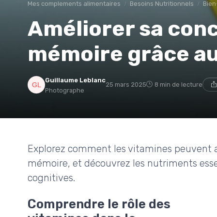
Mes complements alimentaires
Besoins Nutritionnels
Bien
Améliorer sa conc
mémoire grâce au
Guillaume Leblanc
25 mars 2025
8 min de lecture
Photographe
Explorez comment les vitamines peuvent ai
mémoire, et découvrez les nutriments esse
cognitives.
Comprendre le rôle des