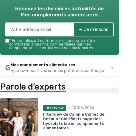
Recevez les dernières actualités de
Mes complements alimentaires
➔ Je m'inscris
*
En remplissant ce formulaire, j’accepte d’être
contacté(e) à des fins commerciales par Mes
complements alimentaires et ses partenaires.
Mes complements alimentaires
Ajoutez-nous à vos sources préférées sur Google
Parole d'experts
•
10/06/2026
Interview
Interview de Camille Comet de
Boèmia : Clarifier l’usage des
hydrolats bio en compléments
alimentaires