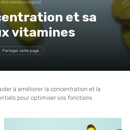
-être mental et cognitif
entration et sa
x vitamines
Partager cette page
der à améliorer la concentration et la
ntiels pour optimiser vos fonctions