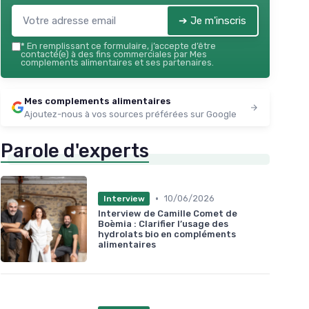
➔ Je m'inscris
*
En remplissant ce formulaire, j’accepte d’être
contacté(e) à des fins commerciales par Mes
complements alimentaires et ses partenaires.
Mes complements alimentaires
Ajoutez-nous à vos sources préférées sur Google
Parole d'experts
•
10/06/2026
Interview
Interview de Camille Comet de
Boèmia : Clarifier l’usage des
hydrolats bio en compléments
alimentaires