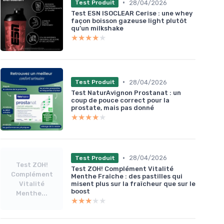
•
28/04/2026
Test Produit
Test ESN ISOCLEAR Cerise : une whey
façon boisson gazeuse light plutôt
qu’un milkshake
★★★★★
★★★★★
•
28/04/2026
Test Produit
Test NaturAvignon Prostanat : un
coup de pouce correct pour la
prostate, mais pas donné
★★★★★
★★★★★
•
28/04/2026
Test Produit
Test ZOH!
Test ZOH! Complément Vitalité
Complément
Menthe Fraîche : des pastilles qui
Vitalité
misent plus sur la fraîcheur que sur le
boost
Menthe...
★★★★★
★★★★★