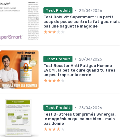
•
28/04/2026
Test Produit
Test Robuvit Supersmart : un petit
coup de pouce contre la fatigue, mais
pas une baguette magique
★★★★★
★★★★★
•
28/04/2026
Test Produit
Test Booster Anti Fatigue Homme
EVOM : la petite cure quand tu tires
un peu trop sur la corde
★★★★★
★★★★★
•
28/04/2026
Test Produit
Test D-Stress Comprimés Synergia :
le magnésium qui calme bien… mais
pas donné
★★★★★
★★★★★