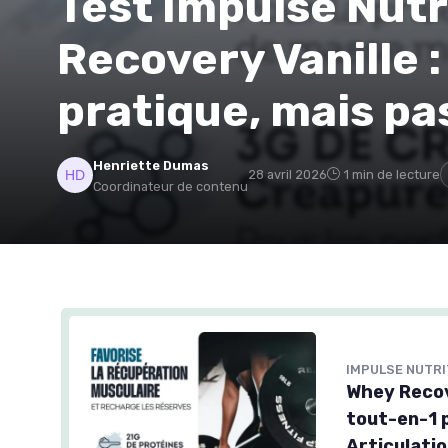
Test Impulse Nutr
Recovery Vanille :
pratique, mais pa
Henriette Dumas
28 avril 2026
1 min de lecture
Coordinateur de contenu
IMPULSE NUTRI
Whey Recov
tout-en-1 
Articulatio