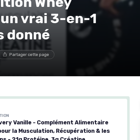
ition Whey
 un vrai 3-en-1
s donné
Partager cette page
TION
ery Vanille - Complément Alimentaire
pour la Musculation, Récupération & les
ns - 21g Protéine, 3g Créatine