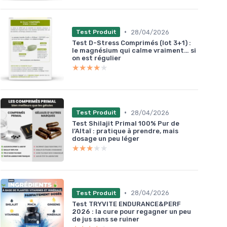
•
28/04/2026
Test Produit
Test D-Stress Comprimés (lot 3+1) :
le magnésium qui calme vraiment… si
on est régulier
★★★★★
★★★★★
•
28/04/2026
Test Produit
Test Shilajit Primal 100% Pur de
l’Altaï : pratique à prendre, mais
dosage un peu léger
★★★★★
★★★★★
•
28/04/2026
Test Produit
Test TRYVITE ENDURANCE&PERF
2026 : la cure pour regagner un peu
de jus sans se ruiner