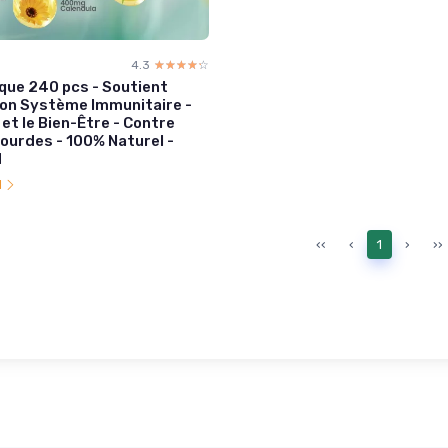
4.3
☆☆☆☆☆
★★★★★
ue 240 pcs - Soutient
ion Système Immunitaire -
e et le Bien-Être - Contre
urdes - 100% Naturel -
M
l
‹‹
‹
1
›
››