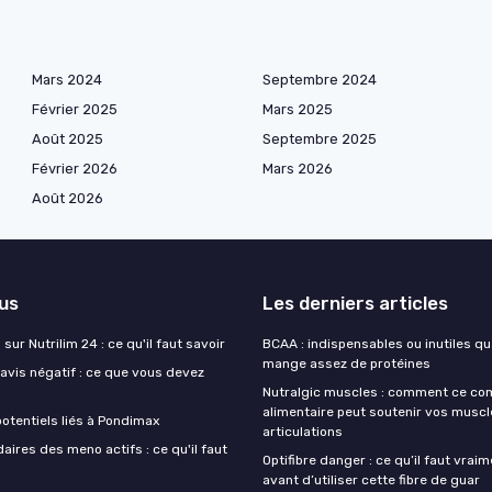
Mars 2024
Septembre 2024
Février 2025
Mars 2025
Août 2025
Septembre 2025
Février 2026
Mars 2026
Août 2026
lus
Les derniers articles
sur Nutrilim 24 : ce qu'il faut savoir
BCAA : indispensables ou inutiles q
mange assez de protéines
avis négatif : ce que vous devez
Nutralgic muscles : comment ce c
alimentaire peut soutenir vos muscl
otentiels liés à Pondimax
articulations
aires des meno actifs : ce qu'il faut
Optifibre danger : ce qu’il faut vrai
avant d’utiliser cette fibre de guar