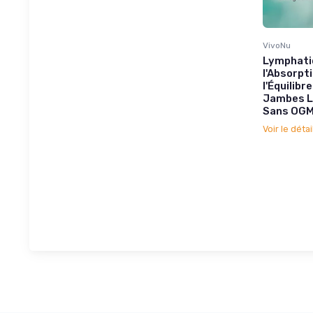
VivoNu
Lymphatiq
l'Absorpt
l'Équilibr
Jambes Lo
Sans OG
Voir le détai