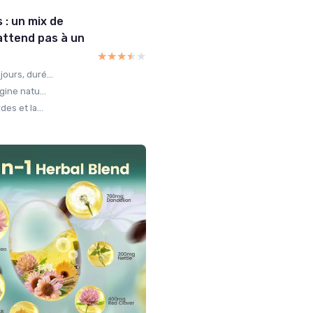
: un mix de
’attend pas à un
★★★★★
★★★★★
ours, duré...
gine natu...
es et la...