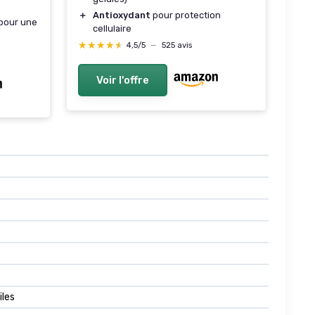
＋
Antioxydant
pour protection
 pour une
cellulaire
★★★★★
★★★★★
4,5/5
—
525 avis
Voir l'offre
iles