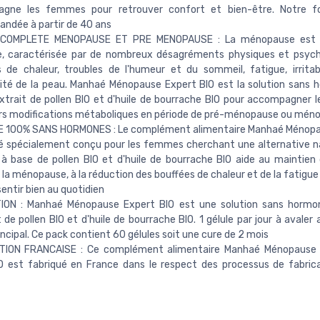
gne les femmes pour retrouver confort et bien-être. Notre f
ndée à partir de 40 ans
 COMPLETE MENOPAUSE ET PRE MENOPAUSE : La ménopause est 
le, caractérisée par de nombreux désagréments physiques et psych
 de chaleur, troubles de l'humeur et du sommeil, fatigue, irritabi
cité de la peau. Manhaé Ménopause Expert BIO est la solution sans 
xtrait de pollen BIO et d'huile de bourrache BIO pour accompagner
urs modifications métaboliques en période de pré-ménopause ou mén
 100% SANS HORMONES : Le complément alimentaire Manhaé Ménopa
é spécialement conçu pour les femmes cherchant une alternative na
à base de pollen BIO et d'huile de bourrache BIO aide au maintien
la ménopause, à la réduction des bouffées de chaleur et de la fatigue
sentir bien au quotidien
TION : Manhaé Ménopause Expert BIO est une solution sans hormo
t de pollen BIO et d'huile de bourrache BIO. 1 gélule par jour à avaler
incipal. Ce pack contient 60 gélules soit une cure de 2 mois
TION FRANCAISE : Ce complément alimentaire Manhaé Ménopause 
O est fabriqué en France dans le respect des processus de fabric