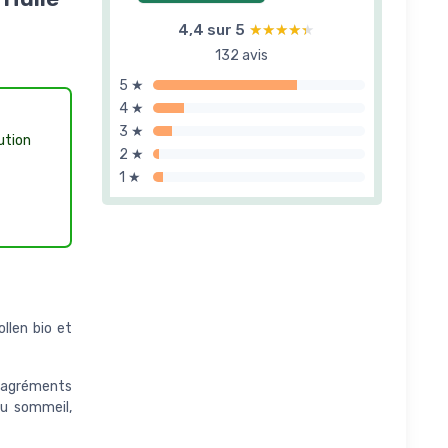
4,4 sur 5
★★★★★
★★★★★
132 avis
5 ★
4 ★
3 ★
ution
2 ★
1 ★
llen bio et
sagréments
du sommeil,