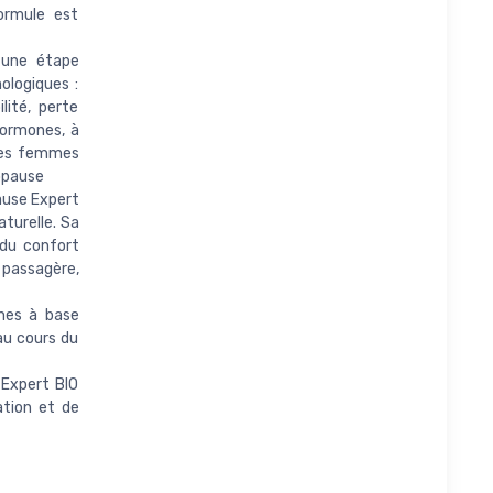
ormule est
une étape
ologiques :
lité, perte
hormones, à
 les femmes
opause
use Expert
turelle. Sa
 du confort
 passagère,
nes à base
 au cours du
Expert BIO
ation et de