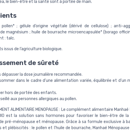
a, le bien-être et la santé sont à portée de main.
ients
 pollen* ; gélule d’origine végétale (dérivé de cellulose) ; anti-ag
de magnésium ; huile de bourrache microencapsulée* (borago officinal
 : talc.
s issus de l’agriculture biologique.
ssement de sûreté
s dépasser la dose journalière recommandée.
sommer dans le cadre d’une alimentation variée, équilibrée et d’un 
er hors de portée des enfants.
eillé aux personnes allergiques au pollen.
ENT ALIMENTAIRE MENOPAUSE : Le complément alimentaire Manhaé
IO est la solution sans hormones pour favoriser le bien-être de 
de pré-ménopause et ménopause. Grâce à sa formule exclusive à ba
 et plébiscités : le pollen et l'huile de bourrache, Manhaé Ménopause