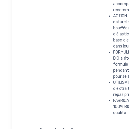
accompa
recomma
ACTION
naturel
bouffées
d'élasti
base d'e
dans le
FORMULE
BIO a ét
formule 
pendant 
pour se 
UTILISA
d'extrai
repas pr
FABRICA
100% BI
qualité