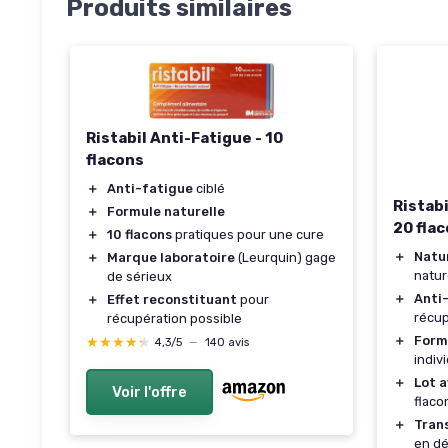
Produits similaires
Ristabil Anti-Fatigue - 10
flacons
＋
Anti-fatigue
ciblé
Ristabi
＋
Formule naturelle
20 fla
＋
10 flacons
pratiques pour une cure
＋
Natu
＋
Marque laboratoire
(Leurquin) gage
natur
de sérieux
＋
Anti
＋
Effet reconstituant
pour
récup
récupération possible
＋
Form
★★★★★
★★★★★
4,3/5
—
140 avis
indiv
＋
Lot 
Voir l'offre
flaco
＋
Tran
en d