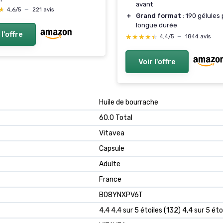
avant
★
★
4,6/5
—
221 avis
＋
Grand format
: 190 gélules
longue durée
 l'offre
★★★★★
★★★★★
4,4/5
—
1844 avis
Voir l'offre
‎Huile de bourrache
‎60.0 Total
‎Vitavea
‎Capsule
‎Adulte
‎France
B08YNXPV6T
4,4 4,4 sur 5 étoiles (132) 4,4 sur 5 éto