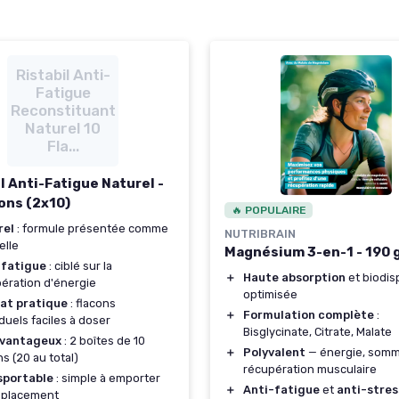
Ristabil Anti-
Fatigue
Reconstituant
Naturel 10
Fla...
l Anti-Fatigue Naturel -
cons (2x10)
🔥 POPULAIRE
rel
: formule présentée comme
NUTRIBRAIN
elle
Magnésium 3-en-1 - 190 
-fatigue
: ciblé sur la
＋
Haute absorption
et biodisp
ération d'énergie
optimisée
at pratique
: flacons
＋
Formulation complète
:
iduels faciles à doser
Bisglycinate, Citrate, Malate
avantageux
: 2 boîtes de 10
＋
Polyvalent
— énergie, somme
ns (20 au total)
récupération musculaire
sportable
: simple à emporter
＋
Anti-fatigue
et
anti-stres
éplacement