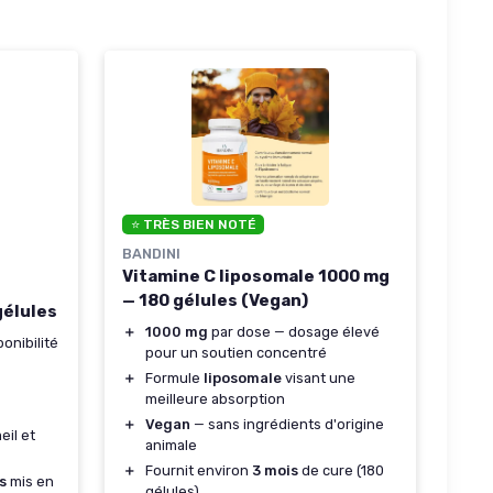
⭐ TRÈS BIEN NOTÉ
BANDINI
Vitamine C liposomale 1000 mg
— 180 gélules (Vegan)
gélules
＋
1000 mg
par dose — dosage élevé
onibilité
pour un soutien concentré
＋
Formule
liposomale
visant une
meilleure absorption
＋
Vegan
— sans ingrédients d'origine
il et
animale
＋
Fournit environ
3 mois
de cure (180
s
mis en
gélules)