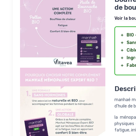
de bou
Voir la bo
＋
BIO
-
＋
San
＋
Cibl
＋
Ingr
＋
Fabr
Descri
manhaé mén
d'huile de 
la ménopa
physiques 
fatigue, irr