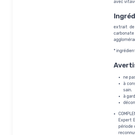
avec vitave
Ingréd
extrait de
carbonate 
agglomérant
* ingrédient
Averti
ne pa
à con
sain.
à gard
décons
COMPLEM
Expert B
période 
reconnus