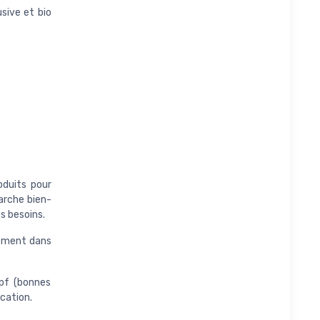
sive et bio
oduits pour
arche bien-
s besoins.
alement dans
bpf (bonnes
cation.