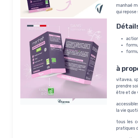
manhaé mén
qui repose 
Détail
actio
formu
formul
à prop
vitavea, s
prendre so
être et de
accessibles
la vie quot
tous les c
pratiques d