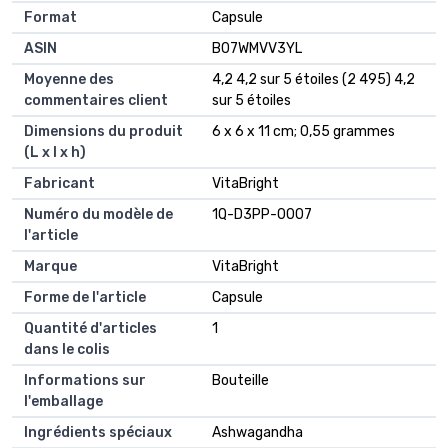
Format
‎Capsule
ASIN
B07WMVV3YL
Moyenne des
4,2 4,2 sur 5 étoiles (2 495) 4,2
commentaires client
sur 5 étoiles
Dimensions du produit
6 x 6 x 11 cm; 0,55 grammes
(L x l x h)
Fabricant
VitaBright
Numéro du modèle de
1Q-D3PP-0007
l'article
Marque
VitaBright
Forme de l'article
Capsule
Quantité d'articles
1
dans le colis
Informations sur
Bouteille
l'emballage
Ingrédients spéciaux
Ashwagandha