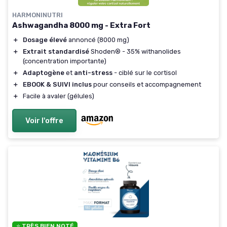
HARMONINUTRI
Ashwagandha 8000 mg - Extra Fort
＋
Dosage élevé
annoncé (8000 mg)
＋
Extrait standardisé
Shoden® - 35% withanolides
(concentration importante)
＋
Adaptogène
et
anti-stress
- ciblé sur le cortisol
＋
EBOOK & SUIVI inclus
pour conseils et accompagnement
＋
Facile à avaler (gélules)
Voir l'offre
⭐ TRÈS BIEN NOTÉ