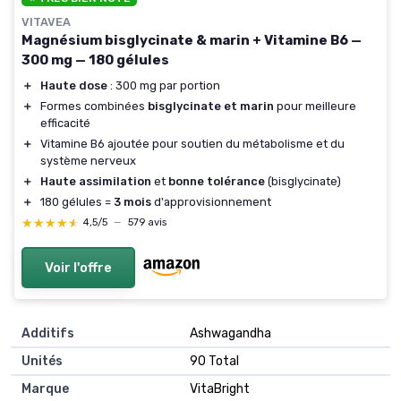
VITAVEA
Magnésium bisglycinate & marin + Vitamine B6 —
300 mg — 180 gélules
＋
Haute dose
: 300 mg par portion
＋
Formes combinées
bisglycinate et marin
pour meilleure
efficacité
＋
Vitamine B6 ajoutée pour soutien du métabolisme et du
système nerveux
＋
Haute assimilation
et
bonne tolérance
(bisglycinate)
＋
180 gélules =
3 mois
d'approvisionnement
★★★★★
★★★★★
4,5/5
—
579 avis
Voir l'offre
Additifs
‎Ashwagandha
Unités
‎90 Total
Marque
‎VitaBright