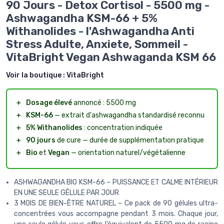
90 Jours - Detox Cortisol - 5500 mg -
Ashwagandha KSM-66 + 5%
Withanolides - l'Ashwagandha Anti
Stress Adulte, Anxiete, Sommeil -
VitaBright Vegan Ashwaganda KSM 66
Voir la boutique :
VitaBright
＋
Dosage élevé
annoncé : 5500 mg
＋
KSM-66
— extrait d'ashwagandha standardisé reconnu
＋
5% Withanolides
: concentration indiquée
＋
90 jours
de cure — durée de supplémentation pratique
＋
Bio
et
Vegan
— orientation naturel/végétalienne
ASHWAGANDHA BIO KSM-66 – PUISSANCE ET CALME INTÉRIEUR
EN UNE SEULE GÉLULE PAR JOUR
3 MOIS DE BIEN-ÊTRE NATUREL – Ce pack de 90 gélules ultra-
concentrées vous accompagne pendant 3 mois. Chaque jour,