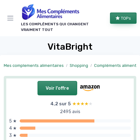
Panneau de gestion des cookies
TOPs
LES COMPLÉMENTS QUI CHANGENT
VRAIMENT TOUT
VitaBright
Mes complements alimentaires
Shopping
Compléments alimentaires forme et bie
Voir l'offre
4,2 sur 5
★★★★★
★★★★★
2495 avis
5 ★
4 ★
3 ★