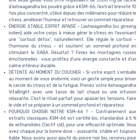
une seule gélule vous offre l’équivalent de 5500 mg de racine
d’ashwagandha bio poudre grâce à KSM-66, l’extrait breveté 10
fois plus concentré, utilisé depuis des millénaires pour réduire le
stress, améliorer l’humeur et retrouver un sommeil réparateur.
ÉNERGIE STABLE, ESPRIT APAISÉ – L’ashwagandha (ou ginseng
indien) aide votre corps à mieux gérer le stress en favorisant
une "cortisol détox", naturellement. Elle régule le cortisol –
l’hormone du stress – et soutient un sommeil profond en
stimulant le GABA. Résultat ? Finies les montagnes russes
émotionnelles : vous profitez d’une énergie constante et d’un
calme intérieur durable.
DÉTENTE AU MOMENT DU COUCHER - Si votre esprit s'emballe
au moment de vous endormir, voici un geste simple pour briser
le cercle du stress et de la fatigue. Prenez votre Ashwagandha
VitaBright avec une tasse de lait chaud ou une infusion
relaxante. C’est le rituel parfait pour apaiser les tensions, faire
le vide et se préparer à un sommeil profond et réparateur.
POURQUOI CHOISIR NOTRE KSM-66 ? – Contrairement aux
extraits classiques, KSM-66 est certifié bio, standardisé à 5 %
de withanolides (l’actif clé), pour une efficacité optimale. Vous
avez chaque jour la bonne dose – puissante, stable et toujours
fiable. Nous avons aussi ajouté du poivre noir bio, reconnu pour