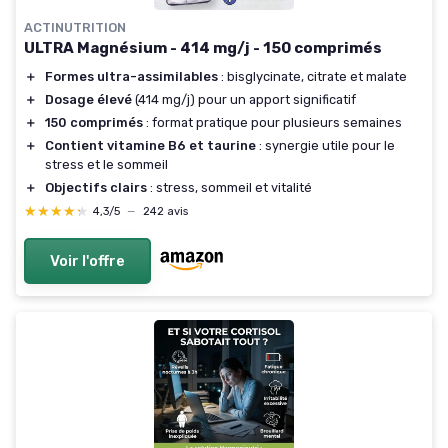
ACTINUTRITION
ULTRA Magnésium - 414 mg/j - 150 comprimés
＋
Formes ultra-assimilables
: bisglycinate, citrate et malate
＋
Dosage élevé
(414 mg/j) pour un apport significatif
＋
150 comprimés
: format pratique pour plusieurs semaines
＋
Contient vitamine B6 et taurine
: synergie utile pour le
stress et le sommeil
＋
Objectifs clairs
: stress, sommeil et vitalité
★★★★★
★★★★★
4,3/5
—
242 avis
Voir l'offre