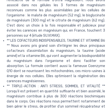
l'efficacité de la formule d'Ultra Magnésium, nous avons
associé dans nos gélules les 3 formes de magnésium
reconnues comme les plus assimilables par les cellules de
l'organisme : le malate de magnésium (52 mg), le bisglycinate
de magnésium (300 mg) et le citrate de magnésium (62 mg).
C'est donc un choix à la fois responsable et judicieux pour
éviter les carences en magnésium qui, en France, touchent 3
personnes sur 4 (étude SU.VI.MAX).
** LES COFACTEURS INDISPENSABLES, TAURINE ET VITAMINE B6
** Nous avons pris grand soin d'intégrer les deux principaux
cofacteurs d’assimilation du magnésium, la taurine (acide
aminé) et la vitamine B6, qui vont augmenter la biodisponibilité
du magnésium dans l'organisme et donc faciliter son
absorption. La formule contient aussi la fameuse Coenzyme
Q10 dont se nourrissent les mitochondries, ces micro-usines à
énergie de nos cellules. Elles optimisent la régénération des
carences magnésiennes.
** TRIPLE-ACTION : ANTI STRESS, SOMMEIL ET VITALITÉ **
Lorsqu'il est présent en quantité suffisante et bien assimilé, le
magnésium contribue à plus de 300 réactions biochimiques
dans le corps. Ces réactions nous permettent notamment de
bien gérer le stress, de profiter d'un sommeil récupérateur et