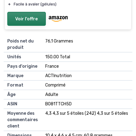
＋
Facile à avaler (gélules)
Voir l'offre
Poids net du
‎76,1 Grammes
produit
Unités
‎150.00 Total
Pays d'origine
‎France
Marque
‎ACTInutrition
Format
‎Comprimé
Âge
‎Adulte
ASIN
B081TTCH5D
Moyenne des
4,3 4,3 sur 5 étoiles (242) 4,3 sur 5 étoiles
commentaires
client
Dimensions
10,4 x 4,6 x 4,5 cm; 60,8 grammes