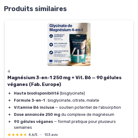
Produits similaires
4
Magnésium 3-en-1 250 mg + Vit. B6 — 90 gélules
véganes (Fab. Europe)
＋
Haute biodisponibilité
(bisglycinate)
＋
Formule 3-en-1
: bisglycinate, citrate, malate
＋
Vitamine B6 incluse
— soutien potentiel de l'absorption
＋
Dose annoncée 250 mg
du complexe de magnésium
＋
90 gélules véganes
— format pratique pour plusieurs
semaines
★★★★★
★★★★★
4,6/5
—
103 avis