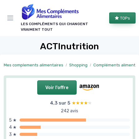
Panneau de gestion des cookies
TOPs
LES COMPLÉMENTS QUI CHANGENT
VRAIMENT TOUT
ACTInutrition
Mes complements alimentaires
Shopping
Compléments alimentaires forme et bie
Voir l'offre
4,3 sur 5
★★★★★
★★★★★
242 avis
5 ★
4 ★
3 ★