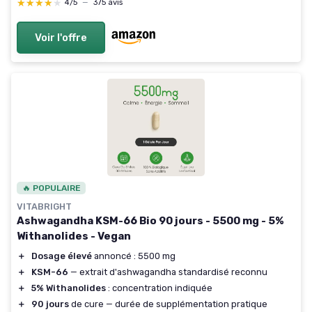
★★★★★
★★★★★
4/5
—
375 avis
Voir l'offre
🔥 POPULAIRE
VITABRIGHT
Ashwagandha KSM-66 Bio 90 jours - 5500 mg - 5%
Withanolides - Vegan
＋
Dosage élevé
annoncé : 5500 mg
＋
KSM-66
— extrait d'ashwagandha standardisé reconnu
＋
5% Withanolides
: concentration indiquée
＋
90 jours
de cure — durée de supplémentation pratique