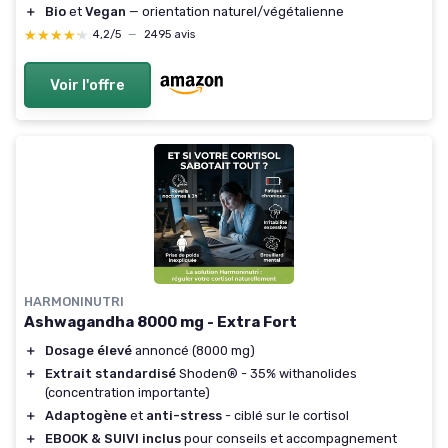
＋
Bio
et
Vegan
— orientation naturel/végétalienne
★★★★★
★★★★★
4,2/5
—
2495 avis
Voir l'offre
HARMONINUTRI
Ashwagandha 8000 mg - Extra Fort
＋
Dosage élevé
annoncé (8000 mg)
＋
Extrait standardisé
Shoden® - 35% withanolides
(concentration importante)
＋
Adaptogène
et
anti-stress
- ciblé sur le cortisol
＋
EBOOK & SUIVI inclus
pour conseils et accompagnement