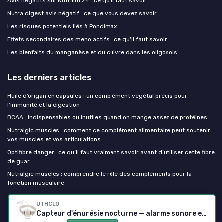
Avis négatifs sur Nutrilim 24 : ce qu'il faut savoir
Nutra digest avis négatif : ce que vous devez savoir
Les risques potentiels liés à Pondimax
Effets secondaires des meno actifs : ce qu'il faut savoir
Les bienfaits du manganèse et du cuivre dans les oligosols
Les derniers articles
Huile d’origan en capsules : un complément végétal précis pour
l’immunité et la digestion
BCAA : indispensables ou inutiles quand on mange assez de protéines
Nutralgic muscles : comment ce complément alimentaire peut soutenir
vos muscles et vos articulations
Optifibre danger : ce qu’il faut vraiment savoir avant d’utiliser cette fibre
de guar
Nutralgic muscles : comprendre le rôle des compléments pour la
fonction musculaire
UTHCLO
Mes complements alimentaires
Capteur d'énurésie nocturne — alarme sonore et vibration, sangle ajustable