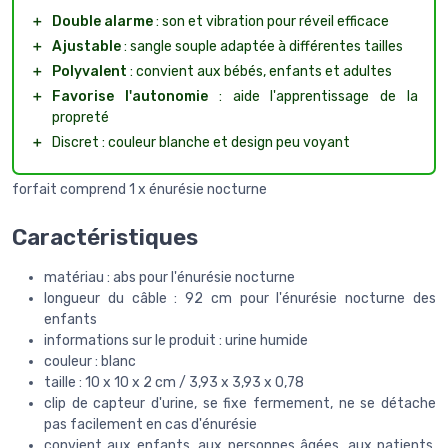
＋
Double alarme
: son et vibration pour réveil efficace
＋
Ajustable
: sangle souple adaptée à différentes tailles
＋
Polyvalent
: convient aux bébés, enfants et adultes
＋
Favorise l'autonomie
: aide l'apprentissage de la
propreté
＋
Discret : couleur blanche et design peu voyant
forfait comprend 1 x énurésie nocturne
Caractéristiques
matériau : abs pour l'énurésie nocturne
longueur du câble : 92 cm pour l'énurésie nocturne des
enfants
informations sur le produit : urine humide
couleur : blanc
taille : 10 x 10 x 2 cm / 3,93 x 3,93 x 0,78
clip de capteur d'urine, se fixe fermement, ne se détache
pas facilement en cas d'énurésie
convient aux enfants, aux personnes âgées, aux patients,