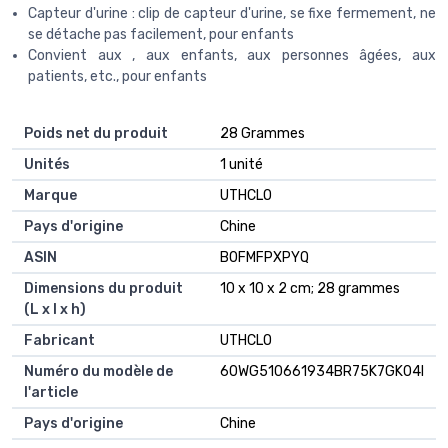
Capteur d'urine : clip de capteur d'urine, se fixe fermement, ne
se détache pas facilement, pour enfants
Convient aux , aux enfants, aux personnes âgées, aux
patients, etc., pour enfants
Poids net du produit
‎28 Grammes
Unités
‎1 unité
Marque
‎UTHCLO
Pays d'origine
‎Chine
ASIN
B0FMFPXPYQ
Dimensions du produit
10 x 10 x 2 cm; 28 grammes
(L x l x h)
Fabricant
UTHCLO
Numéro du modèle de
60WG510661934BR75K7GK04I
l'article
Pays d'origine
Chine