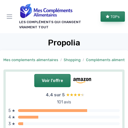
Panneau de gestion des cookies
TOPs
LES COMPLÉMENTS QUI CHANGENT
VRAIMENT TOUT
Propolia
Mes complements alimentaires
Shopping
Compléments alimentaires par objectif
Voir l'offre
4,4 sur 5
★★★★★
★★★★★
101 avis
5 ★
4 ★
3 ★