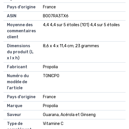
Pays d'origine
‎France
ASIN
B007RA3TX6
Moyenne des
4,4 4,4 sur 5 étoiles (101) 4,4 sur 5 étoiles
commentaires
client
Dimensions
8,6 x 4 x 11,4 cm; 23 grammes
du produit (L
x l x h)
Fabricant
Propolia
Numéro du
TONICPO
modèle de
l'article
Pays d'origine
France
Marque
Propolia
Saveur
Guarana, Acérola et Ginseng
Type de
Vitamine C