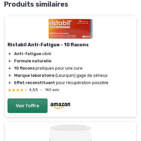
Produits similaires
Ristabil Anti-Fatigue - 10 flacons
＋
Anti-fatigue
ciblé
＋
Formule naturelle
＋
10 flacons
pratiques pour une cure
＋
Marque laboratoire
(Leurquin) gage de sérieux
＋
Effet reconstituant
pour récupération possible
★★★★★
★★★★★
4,3/5
—
140 avis
Voir l'offre