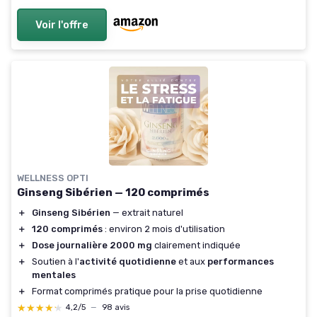
Voir l'offre
WELLNESS OPTI
Ginseng Sibérien — 120 comprimés
＋
Ginseng Sibérien
— extrait naturel
＋
120 comprimés
: environ 2 mois d'utilisation
＋
Dose journalière 2000 mg
clairement indiquée
＋
Soutien à l'
activité quotidienne
et aux
performances
mentales
＋
Format comprimés pratique pour la prise quotidienne
★★★★★
★★★★★
4,2/5
—
98 avis