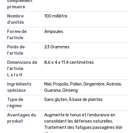
complément
primaire
Nombre
100 millilitre
d'unités
Forme de
Ampoules
l'article
Poids de
23 Grammes
l'article
Dimensions de
8,6 x 4 x 11,4 centimètres
l'article
L x l x H
Ingrédients
Miel, Propolis, Pollen, Gingembre, Acérola,
spéciaux
Guarana, Ginseng
Type de
Sans gluten, À base de plantes
régime
Avantages du
Augmente le tonus et l'endurance en
produit
consolidant les défenses naturelles,
Traitement des fatigues passagères Voir