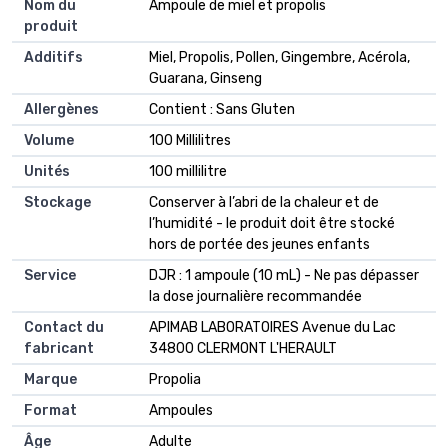
Nom du
‎Ampoule de miel et propolis
produit
Additifs
‎Miel, Propolis, Pollen, Gingembre, Acérola,
Guarana, Ginseng
Allergènes
‎Contient : Sans Gluten
Volume
‎100 Millilitres
Unités
‎100 millilitre
Stockage
‎Conserver à l’abri de la chaleur et de
l’humidité - le produit doit être stocké
hors de portée des jeunes enfants
Service
‎DJR : 1 ampoule (10 mL) - Ne pas dépasser
la dose journalière recommandée
Contact du
‎APIMAB LABORATOIRES Avenue du Lac
fabricant
34800 CLERMONT L'HERAULT
Marque
‎Propolia
Format
‎Ampoules
Âge
‎Adulte