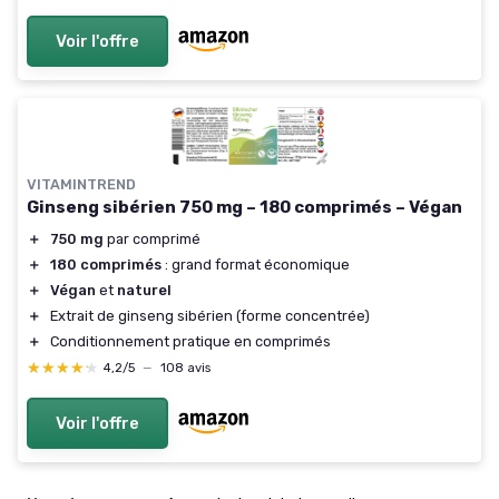
Voir l'offre
VITAMINTREND
Ginseng sibérien 750 mg – 180 comprimés – Végan
＋
750 mg
par comprimé
＋
180 comprimés
: grand format économique
＋
Végan
et
naturel
＋
Extrait de ginseng sibérien (forme concentrée)
＋
Conditionnement pratique en comprimés
★★★★★
★★★★★
4,2/5
—
108 avis
Voir l'offre