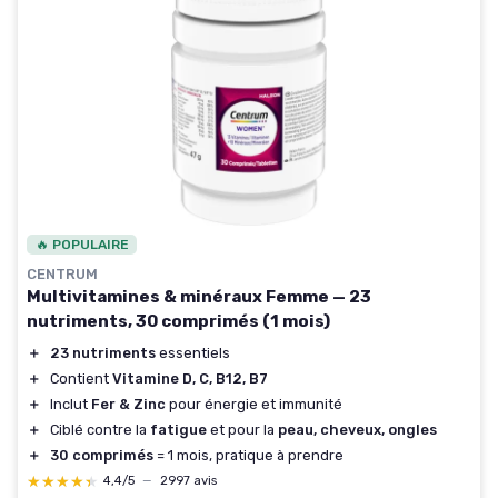
🔥 POPULAIRE
CENTRUM
Multivitamines & minéraux Femme — 23
nutriments, 30 comprimés (1 mois)
＋
23 nutriments
essentiels
＋
Contient
Vitamine D, C, B12, B7
＋
Inclut
Fer & Zinc
pour énergie et immunité
＋
Ciblé contre la
fatigue
et pour la
peau, cheveux, ongles
＋
30 comprimés
= 1 mois, pratique à prendre
★★★★★
★★★★★
4,4/5
—
2997 avis