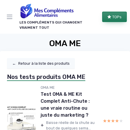
Panneau de gestion des cookies
TOPs
LES COMPLÉMENTS QUI CHANGENT
VRAIMENT TOUT
OMA ME
←
Retour à la liste des produits
Nos tests produits OMA ME
OMA ME
Test OMA & ME Kit
Complet Anti-Chute :
une vraie routine ou
juste du marketing ?
★★★★★
★★★★★
Baisse réelle de la chute au
+
bout de quelques sema...