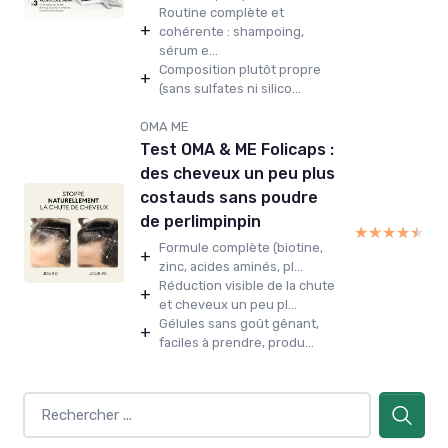
Routine complète et
+
cohérente : shampoing,
sérum e...
Composition plutôt propre
+
(sans sulfates ni silico...
OMA ME
Test OMA & ME Folicaps :
des cheveux un peu plus
costauds sans poudre
de perlimpinpin
★★★★★
★★★★★
Formule complète (biotine,
+
zinc, acides aminés, pl...
Réduction visible de la chute
+
et cheveux un peu pl...
Gélules sans goût gênant,
+
faciles à prendre, produ...