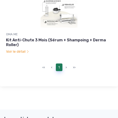
OMA ME
Kit Anti-Chute 3 Mois (Sérum + Shampoing + Derma
Roller)
Voir le détail
‹‹
‹
1
›
››