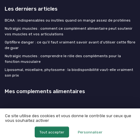
Les derniers articles
BCAA : indispensables ou inutiles quand on mange assez de protéines
Nutralgic muscles : comment ce complément alimentaire peut soutenir
vos muscles et vos articulations
Optifibre danger : ce qu’il faut vraiment savoir avant d’utiliser cette fibre
de guar
Nutralgic muscles : comprendre le rôle des compléments pour la
fonction musculaire
Liposomal, micellaire, phytosome : la biodisponibilité vaut-elle vraiment
son prix
Mes complements alimentaires
Ce site utilise des cookies et vous donne le contrôle sur ceux que
vous souhaitez activer
Mentions légales
Politique de confidentialité
© Mes complements alimentaires 2026
Tout accepter
Personnaliser