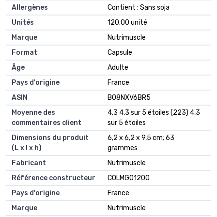
Allergènes
‎Contient : Sans soja
Unités
‎120.00 unité
Marque
‎Nutrimuscle
Format
‎Capsule
Âge
‎Adulte
Pays d'origine
‎France
ASIN
B08NXV6BR5
Moyenne des
4,3 4,3 sur 5 étoiles (223) 4,3
commentaires client
sur 5 étoiles
Dimensions du produit
6,2 x 6,2 x 9,5 cm; 63
(L x l x h)
grammes
Fabricant
Nutrimuscle
Référence constructeur
COLMG01200
Pays d'origine
France
Marque
Nutrimuscle