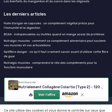
Les bienfaits du manganèse et du cuivre dans les oligosols
Les derniers articles
Huile d’origan en capsules : un complément végétal précis pour
l’immunité et la digestion
BCAA : indispensables ou inutiles quand on mange assez de protéines
Nutralgic muscles : comment ce complément alimentaire peut soutenir
vos muscles et vos articulations
Optifibre danger : ce qu’il faut vraiment savoir avant d’utiliser cette fibre
de guar
Nutralgic muscles : comprendre le rôle des compléments pour la
fonction musculaire
Mes complements alimentaires
Nutrimuscle
Nutrielement Collagène Colartix (Type 2) - 120 gélules
🔥
Voir l'offre
Mentions légales
Politique de confidentialité
Ce site utilise des cookies et vous donne le contrôle sur ceux que
© Mes complements alimentaires 2026