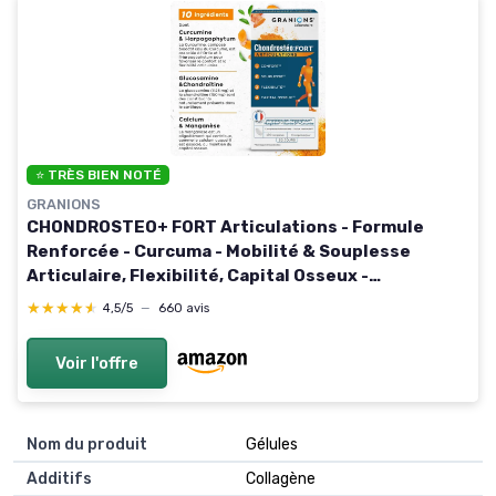
⭐ TRÈS BIEN NOTÉ
GRANIONS
CHONDROSTEO+ FORT Articulations - Formule
Renforcée - Curcuma - Mobilité & Souplesse
Articulaire, Flexibilité, Capital Osseux -
Glucosamine, Chondroïtine, MSM, Curcuma - 120
★★★★★
★★★★★
4,5/5
—
660 avis
comprimés
Voir l'offre
Nom du produit
‎Gélules
Additifs
‎Collagène