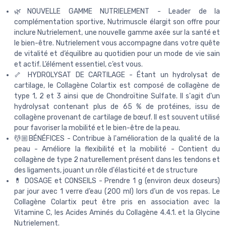
🌿NOUVELLE GAMME NUTRIELEMENT - Leader de la
complémentation sportive, Nutrimuscle élargit son offre pour
inclure Nutrielement, une nouvelle gamme axée sur la santé et
le bien-être. Nutrielement vous accompagne dans votre quête
de vitalité et d’équilibre au quotidien pour un mode de vie sain
et actif. L’élément essentiel, c’est vous.
🦴 HYDROLYSAT DE CARTILAGE - Étant un hydrolysat de
cartilage, le Collagène Colartix est composé de collagène de
type 1, 2 et 3 ainsi que de Chondroïtine Sulfate. Il s'agit d'un
hydrolysat contenant plus de 65 % de protéines, issu de
collagène provenant de cartilage de bœuf. Il est souvent utilisé
pour favoriser la mobilité et le bien-être de la peau.
💆🏼BÉNÉFICES - Contribue à l'amélioration de la qualité de la
peau - Améliore la flexibilité et la mobilité - Contient du
collagène de type 2 naturellement présent dans les tendons et
des ligaments, jouant un rôle d'élasticité et de structure
💊 DOSAGE et CONSEILS - Prendre 1 g (environ deux doseurs)
par jour avec 1 verre d’eau (200 ml) lors d’un de vos repas. Le
Collagène Colartix peut être pris en association avec la
Vitamine C, les Acides Aminés du Collagène 4.4.1. et la Glycine
Nutrielement.