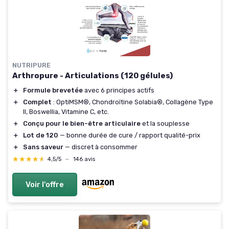
NUTRIPURE
Arthropure - Articulations (120 gélules)
＋
Formule brevetée
avec 6 principes actifs
＋
Complet
: OptiMSM®, Chondroïtine Solabia®, Collagène Type
II, Boswellia, Vitamine C, etc.
＋
Conçu pour le bien-être articulaire
et la souplesse
＋
Lot de 120
— bonne durée de cure / rapport qualité-prix
＋
Sans saveur
— discret à consommer
★★★★★
★★★★★
4,5/5
—
146 avis
Voir l'offre