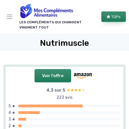
Panneau de gestion des cookies
TOPs
LES COMPLÉMENTS QUI CHANGENT
VRAIMENT TOUT
Nutrimuscle
Voir l'offre
4,3 sur 5
★★★★★
★★★★★
223 avis
5 ★
4 ★
3 ★
2 ★