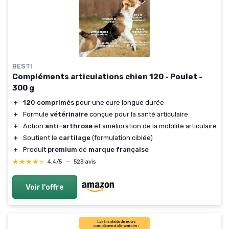
BESTI
Compléments articulations chien 120 - Poulet -
300 g
＋
120 comprimés
pour une cure longue durée
＋
Formule
vétérinaire
conçue pour la santé articulaire
＋
Action
anti-arthrose
et amélioration de la mobilité articulaire
＋
Soutient le
cartilage
(formulation ciblée)
＋
Produit
premium
de
marque française
★★★★★
★★★★★
4,4/5
—
523 avis
Voir l'offre