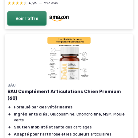
★★★★★
★★★★★
4,3/5
—
223 avis
Voir l'offre
BÀU
BAU Complément Articulations Chien Premium
(60)
＋
Formulé par des vétérinaires
＋
Ingrédients clés :
Glucosamine, Chondroïtine, MSM, Moule
verte
＋
Soutien mobilité
et santé des cartilages
＋
Adapté pour l'arthrose
et les douleurs articulaires