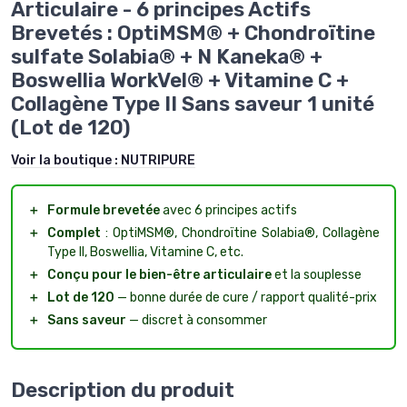
Articulaire - 6 principes Actifs
Brevetés : OptiMSM® + Chondroïtine
sulfate Solabia® + N Kaneka® +
Boswellia WorkVel® + Vitamine C +
Collagène Type II Sans saveur 1 unité
(Lot de 120)
Voir la boutique :
NUTRIPURE
＋
Formule brevetée
avec 6 principes actifs
＋
Complet
: OptiMSM®, Chondroïtine Solabia®, Collagène
Type II, Boswellia, Vitamine C, etc.
＋
Conçu pour le bien-être articulaire
et la souplesse
＋
Lot de 120
— bonne durée de cure / rapport qualité-prix
＋
Sans saveur
— discret à consommer
Description du produit