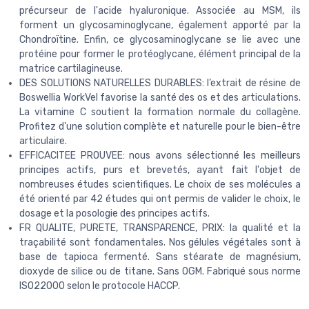
précurseur de l'acide hyaluronique. Associée au MSM, ils
forment un glycosaminoglycane, également apporté par la
Chondroïtine. Enfin, ce glycosaminoglycane se lie avec une
protéine pour former le protéoglycane, élément principal de la
matrice cartilagineuse.
DES SOLUTIONS NATURELLES DURABLES: l’extrait de résine de
Boswellia WorkVel favorise la santé des os et des articulations.
La vitamine C soutient la formation normale du collagène.
Profitez d'une solution complète et naturelle pour le bien-être
articulaire.
EFFICACITEE PROUVEE: nous avons sélectionné les meilleurs
principes actifs, purs et brevetés, ayant fait l'objet de
nombreuses études scientifiques. Le choix de ses molécules a
été orienté par 42 études qui ont permis de valider le choix, le
dosage et la posologie des principes actifs.
FR QUALITE, PURETE, TRANSPARENCE, PRIX: la qualité et la
traçabilité sont fondamentales. Nos gélules végétales sont à
base de tapioca fermenté. Sans stéarate de magnésium,
dioxyde de silice ou de titane. Sans OGM. Fabriqué sous norme
ISO22000 selon le protocole HACCP.