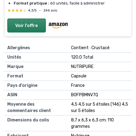
＋
Format pratique :
60 unités, facile à administrer
★★★★★
★★★★★
4,3/5
—
246 avis
Voir l'offre
Allergènes
‎Contient : Crustacé
Unités
‎120.0 Total
Marque
‎NUTRIPURE
Format
‎Capsule
Pays d'origine
‎France
ASIN
B0FPBMNV7Q
Moyenne des
4,5 4,5 sur 5 étoiles (146) 4,5
commentaires client
sur 5 étoiles
Dimensions du colis
8,7 x 6,3 x 6,3 cm; 110
grammes
Fabricant
Nutripure