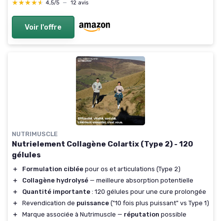
★★★★★
★★★★★
4,5/5
—
12 avis
Voir l'offre
NUTRIMUSCLE
Nutrielement Collagène Colartix (Type 2) - 120
gélules
＋
Formulation ciblée
pour os et articulations (Type 2)
＋
Collagène hydrolysé
— meilleure absorption potentielle
＋
Quantité importante
: 120 gélules pour une cure prolongée
＋
Revendication de
puissance
("10 fois plus puissant" vs Type 1)
＋
Marque associée à Nutrimuscle —
réputation
possible