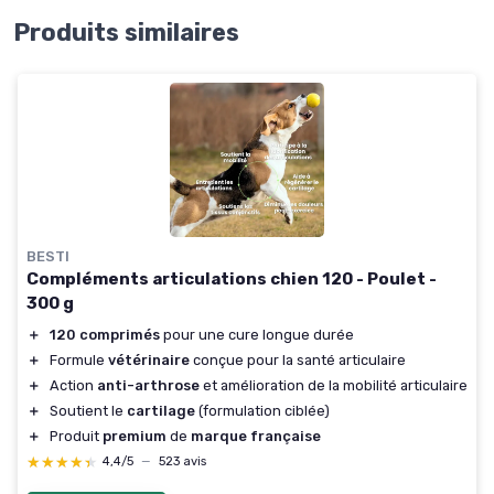
Produits similaires
BESTI
Compléments articulations chien 120 - Poulet -
300 g
＋
120 comprimés
pour une cure longue durée
＋
Formule
vétérinaire
conçue pour la santé articulaire
＋
Action
anti-arthrose
et amélioration de la mobilité articulaire
＋
Soutient le
cartilage
(formulation ciblée)
＋
Produit
premium
de
marque française
★★★★★
★★★★★
4,4/5
—
523 avis