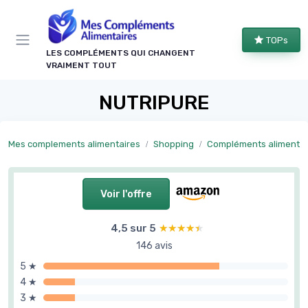
Panneau de gestion des cookies
TOPs
LES COMPLÉMENTS QUI CHANGENT
VRAIMENT TOUT
NUTRIPURE
Mes complements alimentaires
Shopping
Compléments alimentaires articulations et 
Voir l'offre
4,5 sur 5
★★★★★
★★★★★
146 avis
5 ★
4 ★
3 ★