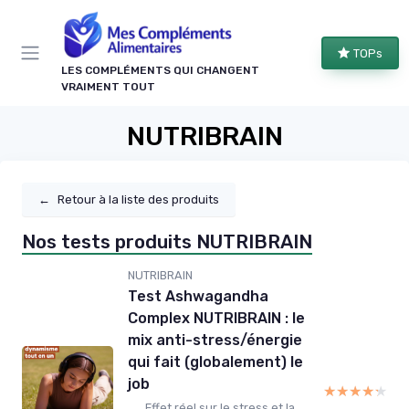
Panneau de gestion des cookies
TOPs
LES COMPLÉMENTS QUI CHANGENT
VRAIMENT TOUT
NUTRIBRAIN
←
Retour à la liste des produits
Nos tests produits NUTRIBRAIN
NUTRIBRAIN
Test Ashwagandha
Complex NUTRIBRAIN : le
mix anti-stress/énergie
qui fait (globalement) le
job
★★★★★
★★★★★
Effet réel sur le stress et la