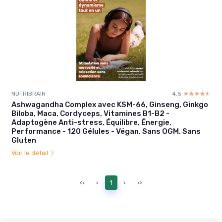
NUTRIBRAIN
4.5
☆☆☆☆☆
★★★★★
Ashwagandha Complex avec KSM-66, Ginseng, Ginkgo
Biloba, Maca, Cordyceps, Vitamines B1-B2 -
Adaptogène Anti-stress, Équilibre, Énergie,
Performance - 120 Gélules - Végan, Sans OGM, Sans
Gluten
Voir le détail
‹‹
‹
1
›
››