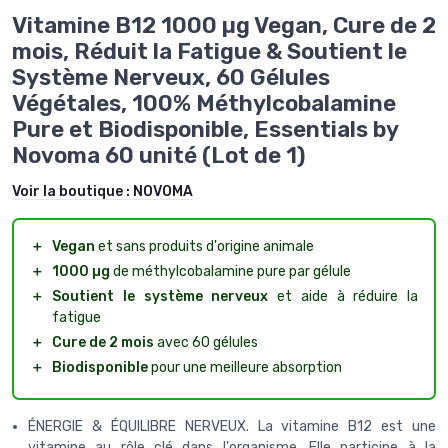
Vitamine B12 1000 µg Vegan, Cure de 2
mois, Réduit la Fatigue & Soutient le
Système Nerveux, 60 Gélules
Végétales, 100% Méthylcobalamine
Pure et Biodisponible, Essentials by
Novoma 60 unité (Lot de 1)
Voir la boutique :
NOVOMA
＋
Vegan
et sans produits d'origine animale
＋
1000 µg
de méthylcobalamine pure par gélule
＋
Soutient le système nerveux
et aide à réduire la
fatigue
＋
Cure de 2 mois
avec 60 gélules
＋
Biodisponible
pour une meilleure absorption
ÉNERGIE & ÉQUILIBRE NERVEUX. La vitamine B12 est une
vitamine au rôle clé dans l'organisme. Elle participe à la