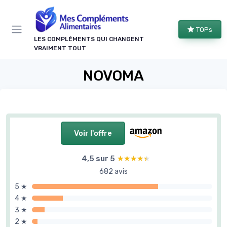
Panneau de gestion des cookies
TOPs
LES COMPLÉMENTS QUI CHANGENT
VRAIMENT TOUT
NOVOMA
Voir l'offre
4,5 sur 5
★★★★★
★★★★★
682 avis
5 ★
4 ★
3 ★
2 ★