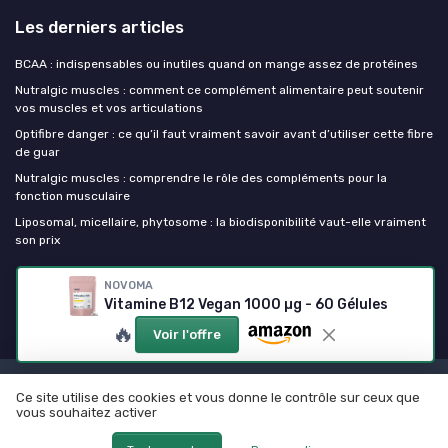
Les derniers articles
BCAA : indispensables ou inutiles quand on mange assez de protéines
Nutralgic muscles : comment ce complément alimentaire peut soutenir
vos muscles et vos articulations
Optifibre danger : ce qu’il faut vraiment savoir avant d’utiliser cette fibre
de guar
Nutralgic muscles : comprendre le rôle des compléments pour la
fonction musculaire
Liposomal, micellaire, phytosome : la biodisponibilité vaut-elle vraiment
son prix
NOVOMA
Mes complements alimentaires
Vitamine B12 Vegan 1000 µg - 60 Gélules
🔥
Voir l'offre
Mentions légales
Politique de confidentialité
Ce site utilise des cookies et vous donne le contrôle sur ceux que
vous souhaitez activer
© Mes complements alimentaires 2026