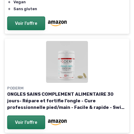
＋
Vegan
＋
Sans gluten
Voir l'offre
PODERM
ONGLES SAINS COMPLEMENT ALIMENTAIRE 30
jours- Répare et fortifie l’ongle - Cure
professionnelle pied/main - Facile & rapide - Swiss
Made
Voir l'offre