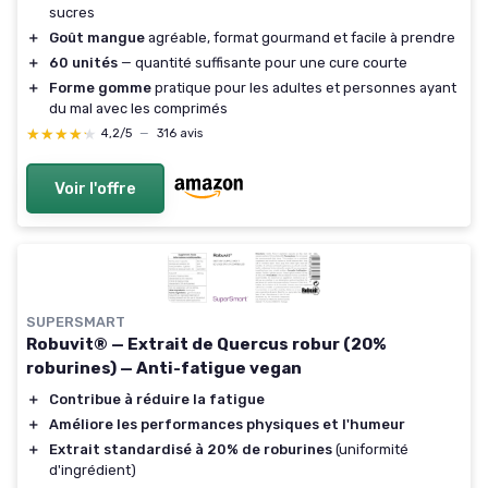
sucres
＋
Goût mangue
agréable, format gourmand et facile à prendre
＋
60 unités
— quantité suffisante pour une cure courte
＋
Forme gomme
pratique pour les adultes et personnes ayant
du mal avec les comprimés
★★★★★
★★★★★
4,2/5
—
316 avis
Voir l'offre
SUPERSMART
Robuvit® — Extrait de Quercus robur (20%
roburines) — Anti-fatigue vegan
＋
Contribue à réduire la fatigue
＋
Améliore les performances physiques et l'humeur
＋
Extrait standardisé à 20% de roburines
(uniformité
d'ingrédient)