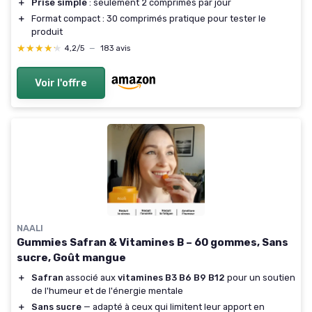
＋
Prise simple
: seulement 2 comprimés par jour
＋
Format compact : 30 comprimés pratique pour tester le
produit
★★★★★
★★★★★
4,2/5
—
183 avis
Voir l'offre
NAALI
Gummies Safran & Vitamines B – 60 gommes, Sans
sucre, Goût mangue
＋
Safran
associé aux
vitamines B3 B6 B9 B12
pour un soutien
de l'humeur et de l'énergie mentale
＋
Sans sucre
— adapté à ceux qui limitent leur apport en