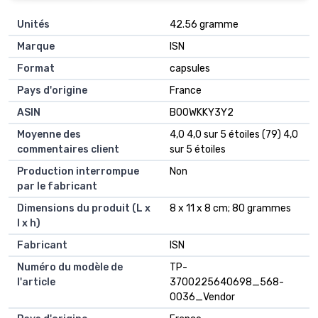
Unités
‎42.56 gramme
Marque
‎ISN
Format
‎capsules
Pays d'origine
‎France
ASIN
B00WKKY3Y2
Moyenne des
4,0 4,0 sur 5 étoiles (79) 4,0
commentaires client
sur 5 étoiles
Production interrompue
Non
par le fabricant
Dimensions du produit (L x
8 x 11 x 8 cm; 80 grammes
l x h)
Fabricant
ISN
Numéro du modèle de
TP-
l'article
3700225640698_568-
0036_Vendor