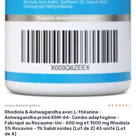
swiss bioenergetics
4.4
☆☆☆☆☆
★★★★★
Rhodiola & Ashwagandha avec L-théanine -
Ashwagandha primé KSM-66- Combo adaptogène -
Fabriqué au Royaume-Uni - 600 mg et 1500 mg Rhodiola
3% Rosavins - 1% Salidrosides (Lot de 2) 45 unité (Lot
de 4)