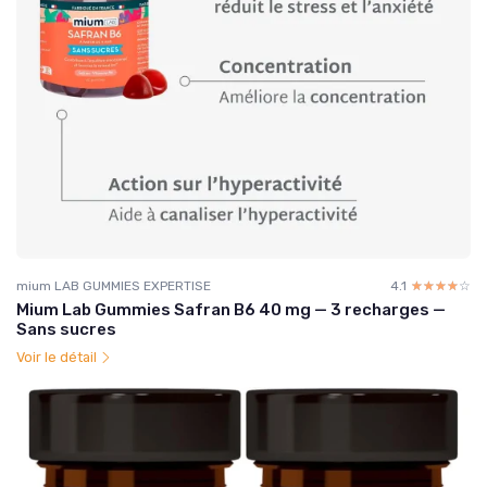
mium LAB GUMMIES EXPERTISE
4.1
☆☆☆☆☆
★★★★★
Mium Lab Gummies Safran B6 40 mg — 3 recharges —
Sans sucres
Voir le détail