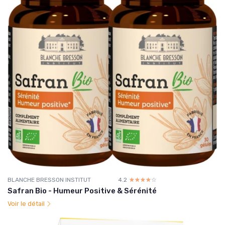
BLANCHE BRESSON INSTITUT
4.2
☆☆☆☆☆
★★★★★
Safran Bio - Humeur Positive & Sérénité
Voir le détail