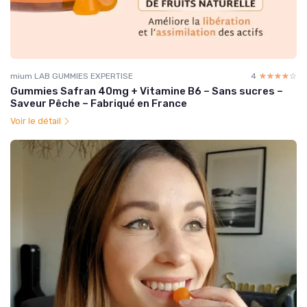
mium LAB GUMMIES EXPERTISE
4
☆☆☆☆☆
★★★★★
Gummies Safran 40mg + Vitamine B6 – Sans sucres –
Saveur Pêche – Fabriqué en France
Voir le détail