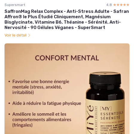
Supersmart
4.8
☆☆☆☆☆
★★★★★
SaffronMag Relax Complex - Anti-Stress Adulte - Safran
Affron® le Plus Étudié Cliniquement, Magnésium
Bisglycinate, Vitamine B6, Théanine - Sérénité, Anti-
Nervosité - 90 Gélules Véganes - SuperSmart
Voir le détail