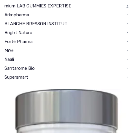
mium LAB GUMMIES EXPERTISE
2
Arkopharma
1
BLANCHE BRESSON INSTITUT
1
Bright Naturo
1
Forté Pharma
1
MiYé
1
Naali
1
Santarome Bio
1
Supersmart
1