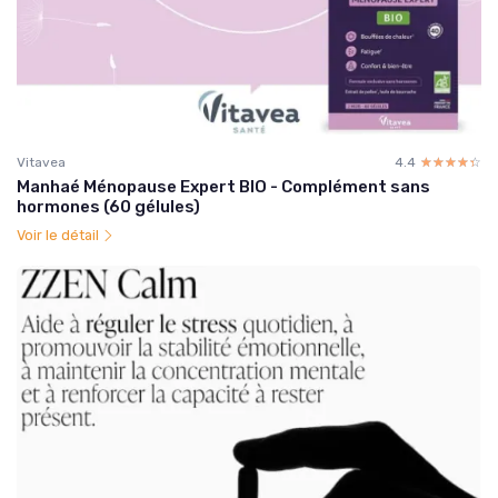
Vitavea
4.4
☆☆☆☆☆
★★★★★
Manhaé Ménopause Expert BIO - Complément sans
hormones (60 gélules)
Voir le détail