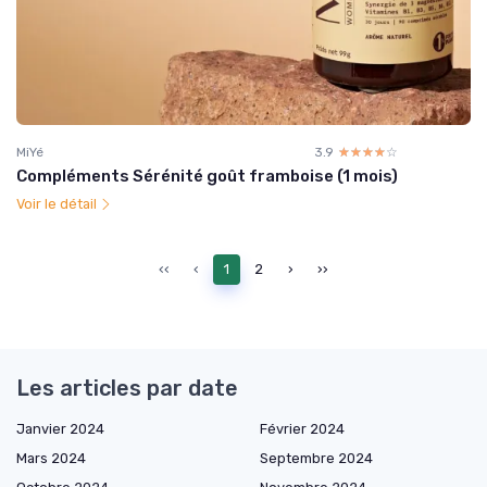
MiYé
3.9
☆☆☆☆☆
★★★★★
Compléments Sérénité goût framboise (1 mois)
Voir le détail
‹‹
‹
1
2
›
››
Les articles par date
Janvier 2024
Février 2024
Mars 2024
Septembre 2024