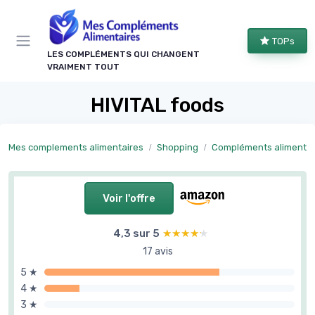
Panneau de gestion des cookies
TOPs
LES COMPLÉMENTS QUI CHANGENT
VRAIMENT TOUT
HIVITAL foods
Mes complements alimentaires
Shopping
Compléments alimentaires articulations et 
Voir l'offre
4,3 sur 5
★★★★★
★★★★★
17 avis
5 ★
4 ★
3 ★