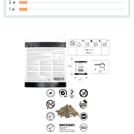
2 ★
1 ★