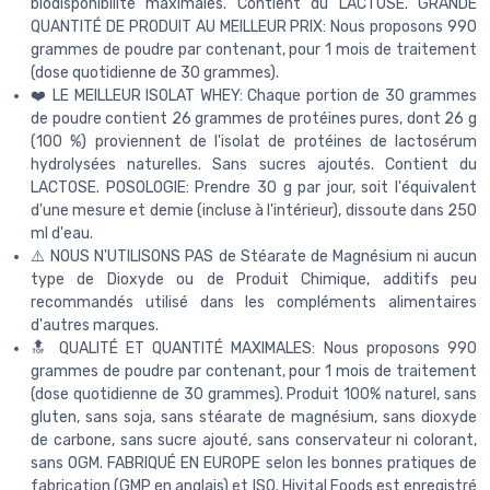
biodisponibilité maximales. Contient du LACTOSE. GRANDE
QUANTITÉ DE PRODUIT AU MEILLEUR PRIX: Nous proposons 990
grammes de poudre par contenant, pour 1 mois de traitement
(dose quotidienne de 30 grammes).
❤️ LE MEILLEUR ISOLAT WHEY: Chaque portion de 30 grammes
de poudre contient 26 grammes de protéines pures, dont 26 g
(100 %) proviennent de l'isolat de protéines de lactosérum
hydrolysées naturelles. Sans sucres ajoutés. Contient du
LACTOSE. POSOLOGIE: Prendre 30 g par jour, soit l'équivalent
d'une mesure et demie (incluse à l'intérieur), dissoute dans 250
ml d'eau.
⚠️ NOUS N'UTILISONS PAS de Stéarate de Magnésium ni aucun
type de Dioxyde ou de Produit Chimique, additifs peu
recommandés utilisé dans les compléments alimentaires
d'autres marques.
🔝 QUALITÉ ET QUANTITÉ MAXIMALES: Nous proposons 990
grammes de poudre par contenant, pour 1 mois de traitement
(dose quotidienne de 30 grammes). Produit 100% naturel, sans
gluten, sans soja, sans stéarate de magnésium, sans dioxyde
de carbone, sans sucre ajouté, sans conservateur ni colorant,
sans OGM. FABRIQUÉ EN EUROPE selon les bonnes pratiques de
fabrication (GMP en anglais) et ISO. Hivital Foods est enregistré