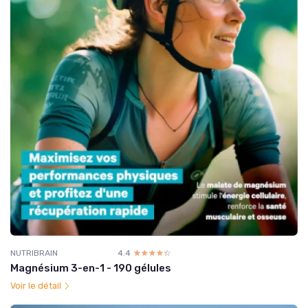
NUTRIBRAIN
4.4
☆☆☆☆☆
★★★★★
Magnésium 3-en-1 - 190 gélules
Voir le détail