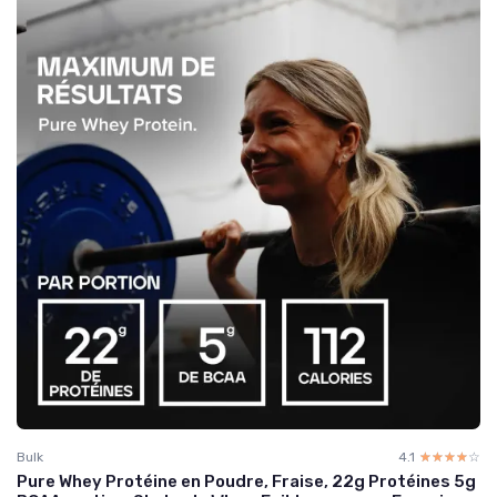
Bulk
4.1
☆☆☆☆☆
★★★★★
Pure Whey Protéine en Poudre, Fraise, 22g Protéines 5g