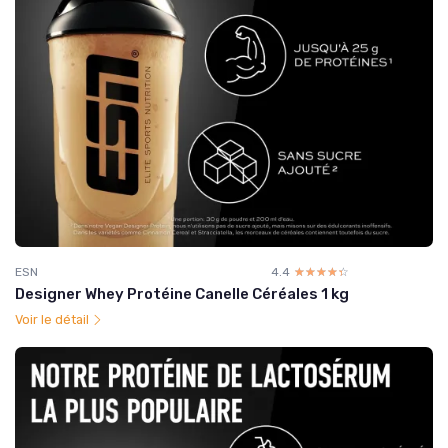
ESN
4.4
☆☆☆☆☆
★★★★★
Designer Whey Protéine Canelle Céréales 1 kg
Voir le détail