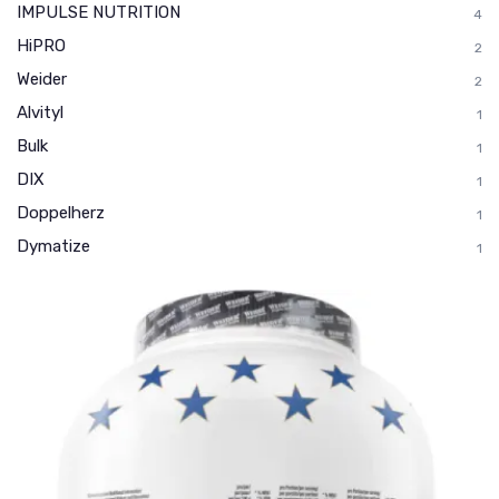
IMPULSE NUTRITION
4
HiPRO
2
Weider
2
Alvityl
1
Bulk
1
DIX
1
Doppelherz
1
Dymatize
1