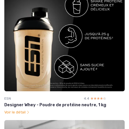
ESN
4.4
☆☆☆☆☆
★★★★★
Designer Whey - Poudre de protéine neutre, 1 kg
Voir le détail