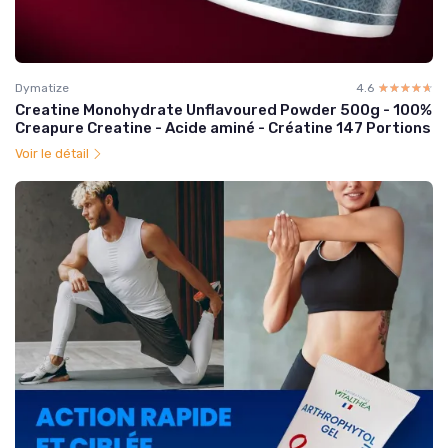
Dymatize
4.6
☆☆☆☆☆
★★★★★
Creatine Monohydrate Unflavoured Powder 500g - 100%
Creapure Creatine - Acide aminé - Créatine 147 Portions
Voir le détail