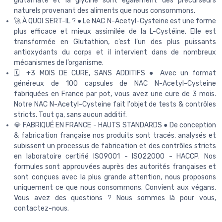
glutamate et la glycine sont également des précurseurs
naturels provenant des aliments que nous consommons.
🚀 À QUOI SERT-IL ? ● Le NAC N-Acetyl-Cysteine est une forme
plus efficace et mieux assimilée de la L-Cystéine. Elle est
transformée en Glutathion, c’est l’un des plus puissants
antioxydants du corps et il intervient dans de nombreux
mécanismes de l’organisme.
🗓️ +3 MOIS DE CURE, SANS ADDITIFS ● Avec un format
généreux de 100 capsules de NAC N-Acetyl-Cysteine
fabriquées en France par pot, vous avez une cure de 3 mois.
Notre NAC N-Acetyl-Cysteine fait l'objet de tests & contrôles
stricts. Tout ça, sans aucun additif.
💎 FABRIQUÉ EN FRANCE - HAUTS STANDARDS ● De conception
& fabrication française nos produits sont tracés, analysés et
subissent un processus de fabrication et des contrôles stricts
en laboratoire certifié ISO9001 - ISO22000 - HACCP. Nos
formules sont approuvées auprès des autorités françaises et
sont conçues avec la plus grande attention, nous proposons
uniquement ce que nous consommons. Convient aux végans.
Vous avez des questions ? Nous sommes là pour vous,
contactez-nous.