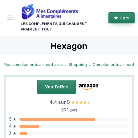
Panneau de gestion des cookies
TOPs
LES COMPLÉMENTS QUI CHANGENT
VRAIMENT TOUT
Hexagon
Mes complements alimentaires
Shopping
Compléments alimentaires par 
Voir l'offre
4,4 sur 5
★★★★★
★★★★★
391 avis
5 ★
4 ★
3 ★