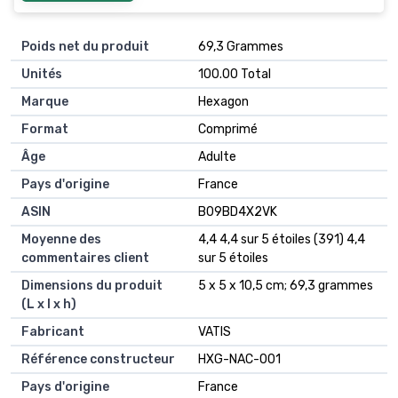
Poids net du produit
‎69,3 Grammes
Unités
‎100.00 Total
Marque
‎Hexagon
Format
‎Comprimé
Âge
‎Adulte
Pays d'origine
‎France
ASIN
B09BD4X2VK
Moyenne des
4,4 4,4 sur 5 étoiles (391) 4,4
commentaires client
sur 5 étoiles
Dimensions du produit
5 x 5 x 10,5 cm; 69,3 grammes
(L x l x h)
Fabricant
VATIS
Référence constructeur
HXG-NAC-001
Pays d'origine
France