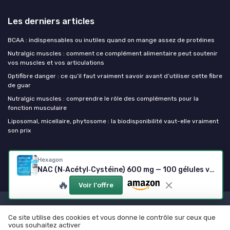
Les derniers articles
BCAA : indispensables ou inutiles quand on mange assez de protéines
Nutralgic muscles : comment ce complément alimentaire peut soutenir
vos muscles et vos articulations
Optifibre danger : ce qu’il faut vraiment savoir avant d’utiliser cette fibre
de guar
Nutralgic muscles : comprendre le rôle des compléments pour la
fonction musculaire
Liposomal, micellaire, phytosome : la biodisponibilité vaut-elle vraiment
son prix
Mes complements alimentaires
Hexagon
NAC (N‑Acétyl‑Cystéine) 600 mg — 100 gélules véganes (>3 mois) — Made in France
🔥
Voir l'offre
Mentions légales
Politique de confidentialité
Ce site utilise des cookies et vous donne le contrôle sur ceux que
© Mes complements alimentaires 2026
vous souhaitez activer