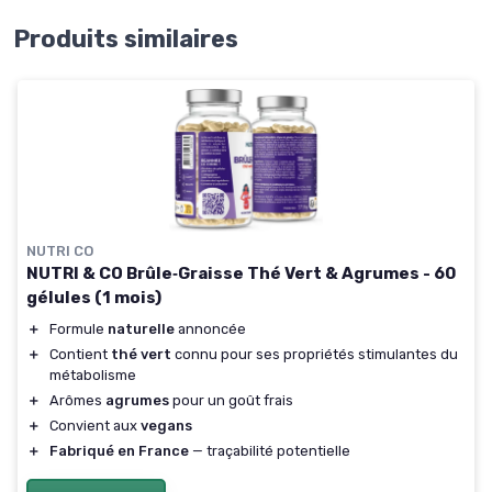
Produits similaires
NUTRI CO
NUTRI & CO Brûle‑Graisse Thé Vert & Agrumes - 60
gélules (1 mois)
＋
Formule
naturelle
annoncée
＋
Contient
thé vert
connu pour ses propriétés stimulantes du
métabolisme
＋
Arômes
agrumes
pour un goût frais
＋
Convient aux
vegans
＋
Fabriqué en France
— traçabilité potentielle