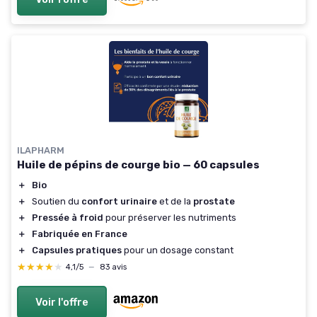
ILAPHARM
Huile de pépins de courge bio — 60 capsules
＋
Bio
＋
Soutien du
confort urinaire
et de la
prostate
＋
Pressée à froid
pour préserver les nutriments
＋
Fabriquée en France
＋
Capsules pratiques
pour un dosage constant
★★★★★
★★★★★
4,1/5
—
83 avis
Voir l'offre