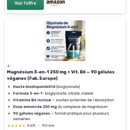
Voir l'offre
4
Magnésium 3-en-1 250 mg + Vit. B6 — 90 gélules
véganes (Fab. Europe)
＋
Haute biodisponibilité
(bisglycinate)
＋
Formule 3-en-1
: bisglycinate, citrate, malate
＋
Vitamine B6 incluse
— soutien potentiel de l'absorption
＋
Dose annoncée 250 mg
du complexe de magnésium
＋
90 gélules véganes
— format pratique pour plusieurs
semaines
★★★★★
★★★★★
4,6/5
—
103 avis