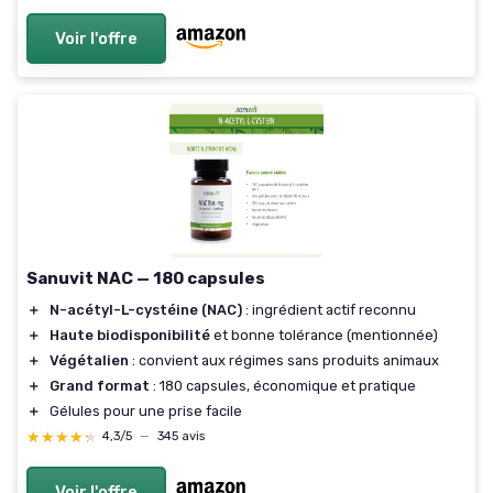
Voir l'offre
Sanuvit NAC — 180 capsules
＋
N-acétyl-L-cystéine (NAC)
: ingrédient actif reconnu
＋
Haute biodisponibilité
et bonne tolérance (mentionnée)
＋
Végétalien
: convient aux régimes sans produits animaux
＋
Grand format
: 180 capsules, économique et pratique
＋
Gélules pour une prise facile
★★★★★
★★★★★
4,3/5
—
345 avis
Voir l'offre