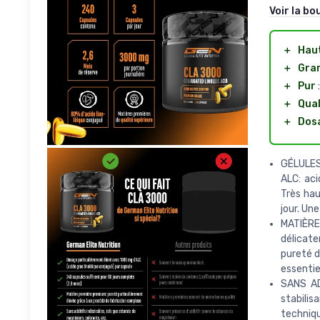
Voir la bo
＋
Hau
＋
Gran
＋
Pur
:
＋
Qual
＋
Dosa
GÉLULES
ALC: aci
Très hau
jour. Une
MATIÈRE 
délicate
pureté d
essentie
SANS AD
stabilis
techniq