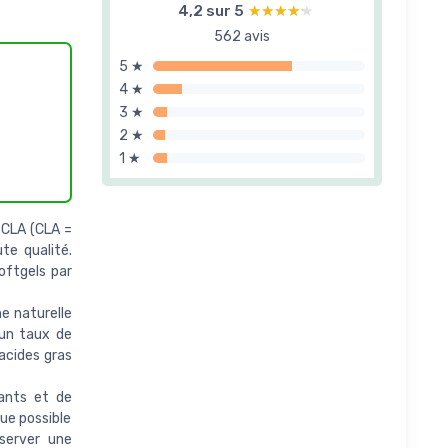
4,2 sur 5
★★★★★
★★★★★
562 avis
5 ★
4 ★
3 ★
2 ★
1 ★
CLA (CLA =
te qualité.
oftgels par
e naturelle
 un taux de
’acides gras
ants et de
ue possible
server une