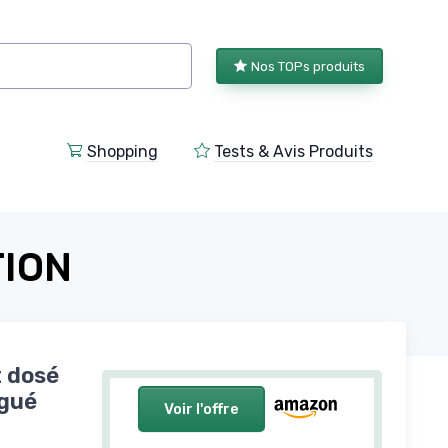
Nos TOPs produits
Shopping
Tests & Avis Produits
TION
 dosé
ugué
Voir l'offre