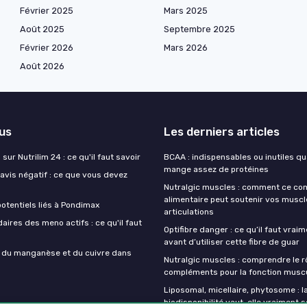
Février 2025
Mars 2025
Août 2025
Septembre 2025
Février 2026
Mars 2026
Août 2026
lus
Les derniers articles
sur Nutrilim 24 : ce qu'il faut savoir
BCAA : indispensables ou inutiles q
mange assez de protéines
avis négatif : ce que vous devez
Nutralgic muscles : comment ce c
alimentaire peut soutenir vos muscl
otentiels liés à Pondimax
articulations
aires des meno actifs : ce qu'il faut
Optifibre danger : ce qu’il faut vrai
avant d’utiliser cette fibre de guar
s du manganèse et du cuivre dans
Nutralgic muscles : comprendre le r
compléments pour la fonction muscu
Liposomal, micellaire, phytosome : l
biodisponibilité vaut-elle vraiment s