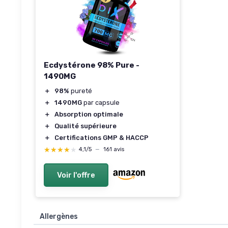
Ecdystérone 98% Pure -
1490MG
＋
98%
pureté
＋
1490MG
par capsule
＋
Absorption optimale
＋
Qualité supérieure
＋
Certifications GMP & HACCP
★★★★★
★★★★★
4,1/5
—
161 avis
Voir l'offre
Allergènes