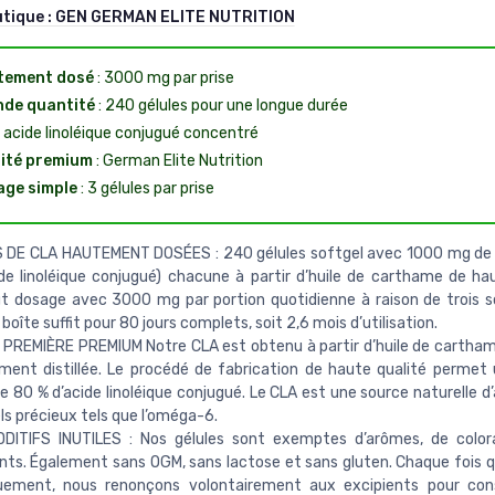
utique :
GEN GERMAN ELITE NUTRITION
tement dosé
: 3000 mg par prise
de quantité
: 240 gélules pour une longue durée
 acide linoléique conjugué concentré
ité premium
: German Elite Nutrition
ge simple
: 3 gélules par prise
 DE CLA HAUTEMENT DOSÉES : 240 gélules softgel avec 1000 mg de 
de linoléique conjugué) chacune à partir d’huile de carthame de hau
t dosage avec 3000 mg par portion quotidienne à raison de trois s
 boîte suffit pour 80 jours complets, soit 2,6 mois d’utilisation.
PREMIÈRE PREMIUM Notre CLA est obtenu à partir d’huile de cartham
ment distillée. Le procédé de fabrication de haute qualité permet
e 80 % d’acide linoléique conjugué. Le CLA est une source naturelle d
ls précieux tels que l’oméga-6.
DITIFS INUTILES : Nos gélules sont exemptes d’arômes, de color
ants. Également sans OGM, sans lactose et sans gluten. Chaque fois q
uement, nous renonçons volontairement aux excipients pour con