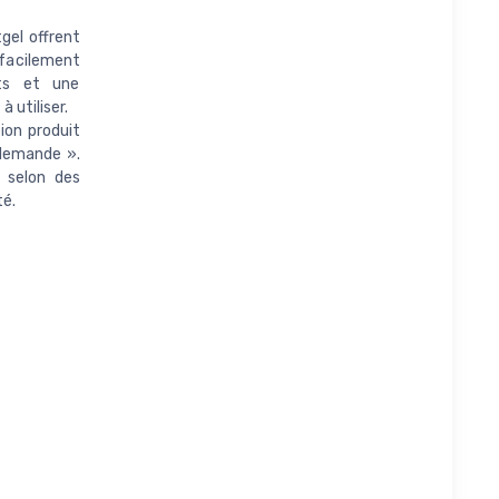
gel offrent
facilement
nts et une
 utiliser.
ion produit
llemande ».
s selon des
té.