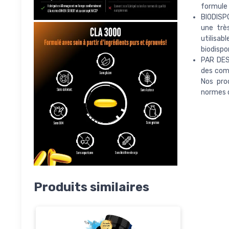
formule 
BIODISP
une trè
utilisa
biodispon
PAR DES
des comp
Nos pro
normes de
Produits similaires