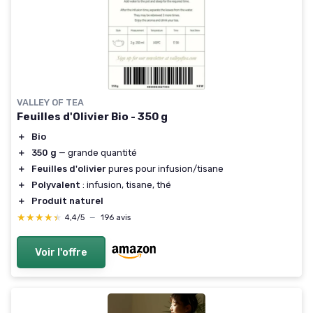
VALLEY OF TEA
Feuilles d'Olivier Bio - 350 g
＋
Bio
＋
350 g
— grande quantité
＋
Feuilles d'olivier
pures pour infusion/tisane
＋
Polyvalent
: infusion, tisane, thé
＋
Produit naturel
★★★★★
★★★★★
4,4/5
—
196 avis
Voir l'offre