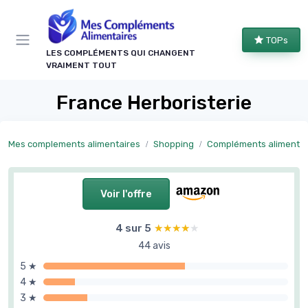
Panneau de gestion des cookies
TOPs
LES COMPLÉMENTS QUI CHANGENT
VRAIMENT TOUT
France Herboristerie
Mes complements alimentaires
Shopping
Compléments alimentaires naturels et p
Voir l'offre
4 sur 5
★★★★★
★★★★★
44 avis
5 ★
4 ★
3 ★