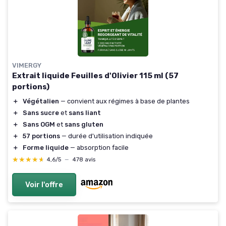
VIMERGY
Extrait liquide Feuilles d'Olivier 115 ml (57
portions)
＋
Végétalien
— convient aux régimes à base de plantes
＋
Sans sucre
et
sans liant
＋
Sans OGM
et
sans gluten
＋
57 portions
— durée d'utilisation indiquée
＋
Forme liquide
— absorption facile
★★★★★
★★★★★
4,6/5
—
478 avis
Voir l'offre