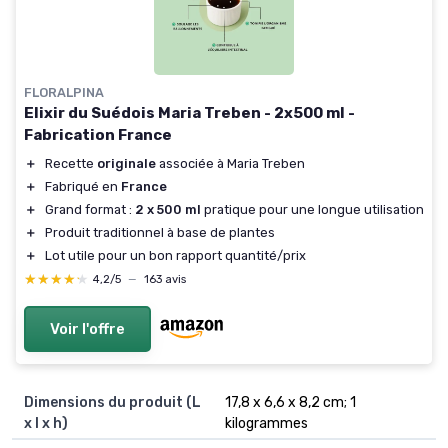
FLORALPINA
Elixir du Suédois Maria Treben - 2x500 ml -
Fabrication France
＋
Recette
originale
associée à Maria Treben
＋
Fabriqué en
France
＋
Grand format :
2 x 500 ml
pratique pour une longue utilisation
＋
Produit traditionnel à base de plantes
＋
Lot utile pour un bon rapport quantité/prix
★★★★★
★★★★★
4,2/5
—
163 avis
Voir l'offre
Dimensions du produit (L
17,8 x 6,6 x 8,2 cm; 1
x l x h)
kilogrammes