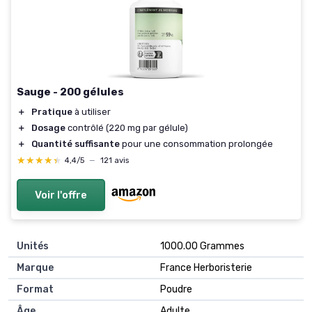
Sauge - 200 gélules
＋
Pratique
à utiliser
＋
Dosage
contrôlé (220 mg par gélule)
＋
Quantité suffisante
pour une consommation prolongée
★★★★★
★★★★★
4,4/5
—
121 avis
Voir l'offre
Unités
‎1000.00 Grammes
Marque
‎France Herboristerie
Format
‎Poudre
Âge
‎Adulte