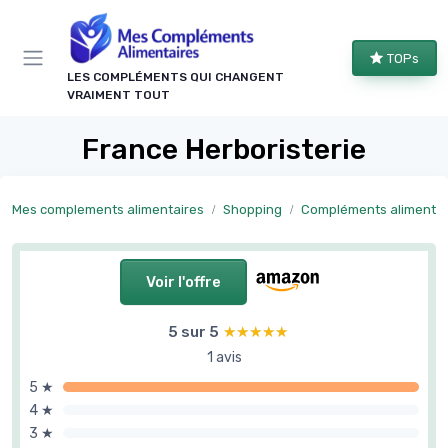
Panneau de gestion des cookies
TOPs
LES COMPLÉMENTS QUI CHANGENT
VRAIMENT TOUT
France Herboristerie
Mes complements alimentaires
Shopping
Compléments alimentaires par 
Voir l'offre
5 sur 5
★★★★★
★★★★★
1 avis
5 ★
4 ★
3 ★