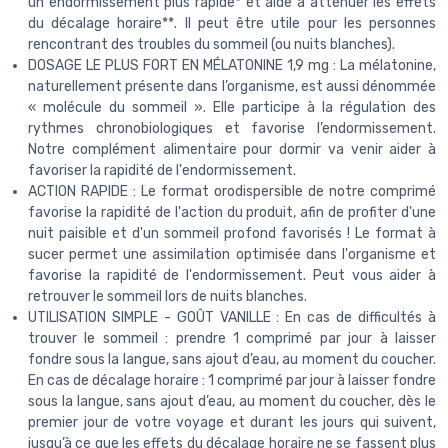
un endormissement plus rapide* et aide à atténuer les effets
du décalage horaire**. Il peut être utile pour les personnes
rencontrant des troubles du sommeil (ou nuits blanches).
DOSAGE LE PLUS FORT EN MÉLATONINE 1,9 mg : La mélatonine,
naturellement présente dans l’organisme, est aussi dénommée
« molécule du sommeil ». Elle participe à la régulation des
rythmes chronobiologiques et favorise l’endormissement.
Notre complément alimentaire pour dormir va venir aider à
favoriser la rapidité de l'endormissement.
ACTION RAPIDE : Le format orodispersible de notre comprimé
favorise la rapidité de l'action du produit, afin de profiter d'une
nuit paisible et d'un sommeil profond favorisés ! Le format à
sucer permet une assimilation optimisée dans l'organisme et
favorise la rapidité de l'endormissement. Peut vous aider à
retrouver le sommeil lors de nuits blanches.
UTILISATION SIMPLE - GOÛT VANILLE : En cas de difficultés à
trouver le sommeil : prendre 1 comprimé par jour à laisser
fondre sous la langue, sans ajout d’eau, au moment du coucher.
En cas de décalage horaire : 1 comprimé par jour à laisser fondre
sous la langue, sans ajout d’eau, au moment du coucher, dès le
premier jour de votre voyage et durant les jours qui suivent,
jusqu’à ce que les effets du décalage horaire ne se fassent plus