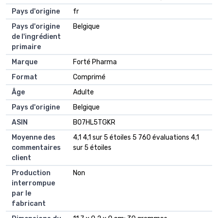
Pays d'origine
‎fr
Pays d'origine
‎Belgique
de l'ingrédient
primaire
Marque
‎Forté Pharma
Format
‎Comprimé
Âge
‎Adulte
Pays d'origine
‎Belgique
ASIN
B07HL5TGKR
Moyenne des
4,1 4,1 sur 5 étoiles 5 760 évaluations 4,1
commentaires
sur 5 étoiles
client
Production
Non
interrompue
par le
fabricant