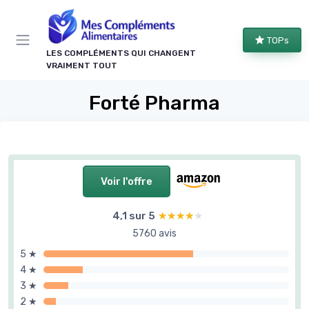
Panneau de gestion des cookies
TOPs
LES COMPLÉMENTS QUI CHANGENT
VRAIMENT TOUT
Forté Pharma
Voir l'offre
4,1 sur 5
★★★★★
★★★★★
5760 avis
5 ★
4 ★
3 ★
2 ★