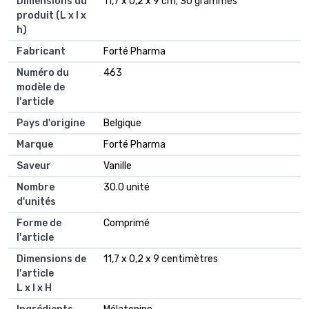
Dimensions du
11,7 x 0,2 x 9 cm; 30 grammes
produit (L x l x
h)
Fabricant
Forté Pharma
Numéro du
463
modèle de
l'article
Pays d'origine
Belgique
Marque
Forté Pharma
Saveur
Vanille
Nombre
30.0 unité
d'unités
Forme de
Comprimé
l'article
Dimensions de
11,7 x 0,2 x 9 centimètres
l'article
L x l x H