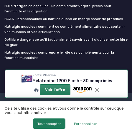
Huile d’origan en capsules : un complément végétal précis pour
l’immunité et la digestion
BCAA : indispensables ou inutiles quand on mange assez de protéines
Nutralgic muscles : comment ce complément alimentaire peut soutenir
vos muscles et vos articulations
Optifibre danger : ce qu’il faut vraiment savoir avant d’utiliser cette fibre
de guar
Nutralgic muscles : comprendre le rôle des compléments pour la
fonction musculaire
Mes complements alimentaires
Forté Pharma
Mélatonine 1900 Flash - 30 comprimés
🔥
Voir l'offre
Mentions légales
Politique de confidentialité
Ce site utilise des cookies et vous donne le contrôle sur ceux que
© Mes complements alimentaires 2026
vous souhaitez activer
Tout accepter
Personnaliser