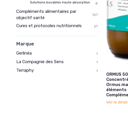
Solutions buvables haute absorption
8
Compléments alimentaires par
157
objectif santé
Cures et protocoles nutritionnels
27
Marque
Gerlinéa
1
La Compagnie des Sens
1
Terraphy
1
ORMUS 50
Concentré
Ormus mari
éléments 
Complémen
Voir le détai