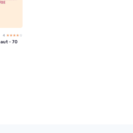
4
☆☆☆☆☆
★★★★★
aut - 70