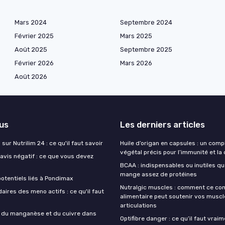
Mars 2024
Septembre 2024
Février 2025
Mars 2025
Août 2025
Septembre 2025
Février 2026
Mars 2026
Août 2026
lus
Les derniers articles
sur Nutrilim 24 : ce qu'il faut savoir
Huile d’origan en capsules : un com
végétal précis pour l’immunité et la
avis négatif : ce que vous devez
BCAA : indispensables ou inutiles q
mange assez de protéines
otentiels liés à Pondimax
Nutralgic muscles : comment ce c
aires des meno actifs : ce qu'il faut
alimentaire peut soutenir vos muscl
articulations
s du manganèse et du cuivre dans
Optifibre danger : ce qu’il faut vrai