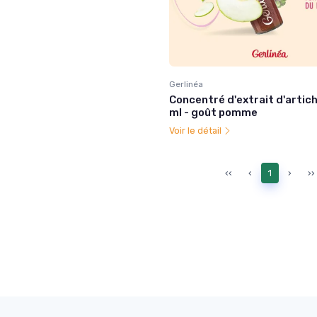
Gerlinéa
Concentré d'extrait d'artich
ml - goût pomme
Voir le détail
‹‹
‹
1
›
››