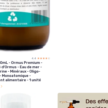
4.4
☆☆☆☆☆
★★★★★
0mL - Ormus Premium -
 d'Ormus - Eau de mer -
ne - Minéraux - Oligo-
- Monoatomique -
t alimentaire - 1 unité
l