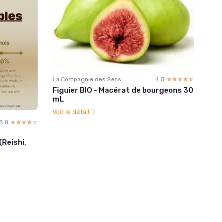
La Compagnie des Sens
4.5
☆☆☆☆☆
★★★★★
Figuier BIO - Macérat de bourgeons 30
mL
Voir le détail
3.8
☆☆☆☆☆
★★★★★
Reishi,