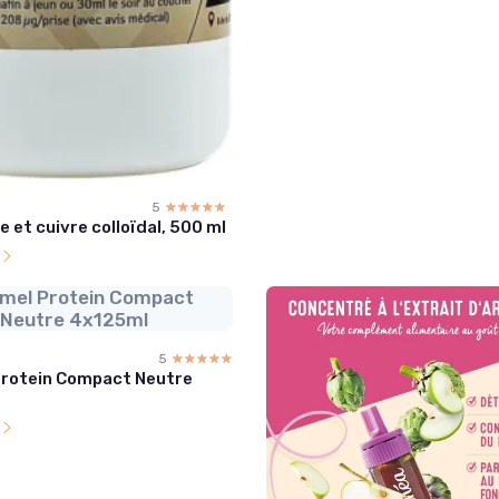
5
☆☆☆☆☆
★★★★★
et cuivre colloïdal, 500 ml
l
imel Protein Compact
Neutre 4x125ml
5
☆☆☆☆☆
★★★★★
Protein Compact Neutre
l