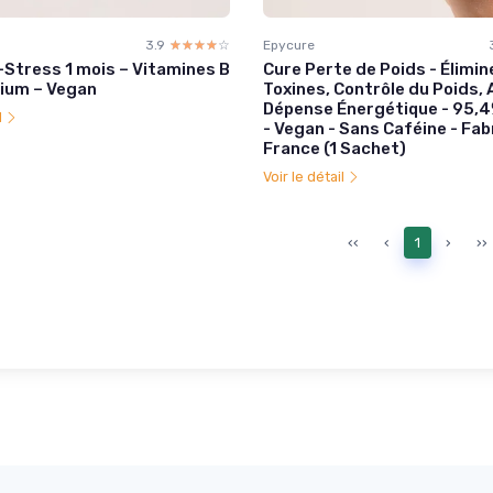
3.9
☆☆☆☆☆
★★★★★
Epycure
-Stress 1 mois – Vitamines B
Cure Perte de Poids - Élimin
ium – Vegan
Toxines, Contrôle du Poids,
Dépense Énergétique - 95,4
l
- Vegan - Sans Caféine - Fab
France (1 Sachet)
Voir le détail
‹‹
‹
1
›
››