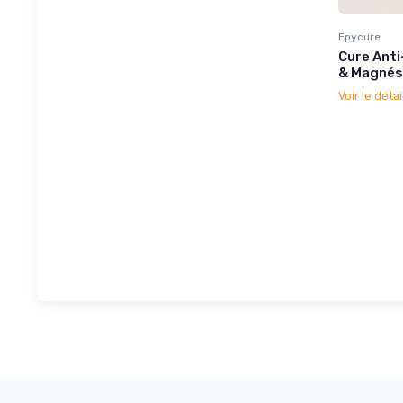
Epycure
Cure Anti
& Magnés
Voir le détai