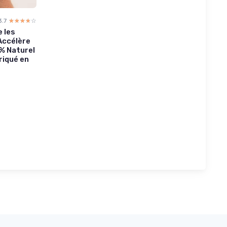
3.7
☆☆☆☆☆
★★★★★
e les
 Accélère
% Naturel
riqué en