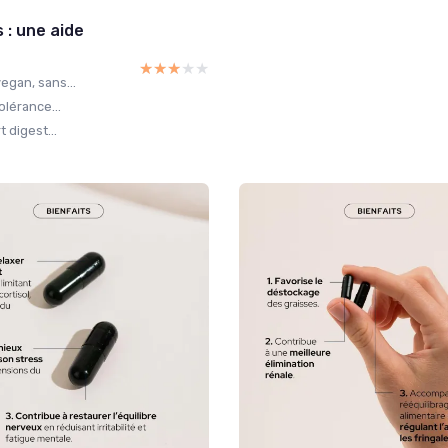
 : une aide
★★★★★
★★★★★
egan, sans...
olérance...
 digest...