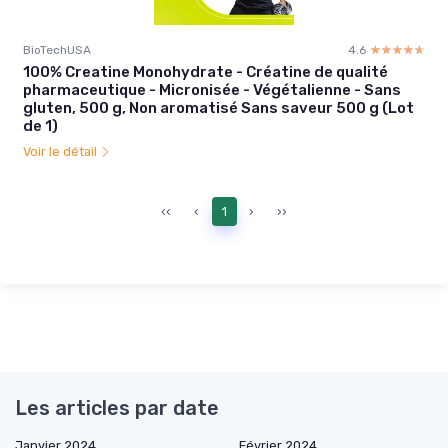
BioTechUSA
4.6
☆☆☆☆☆
★★★★★
100% Creatine Monohydrate - Créatine de qualité
pharmaceutique - Micronisée - Végétalienne - Sans
gluten, 500 g, Non aromatisé Sans saveur 500 g (Lot
de 1)
Voir le détail
‹‹
‹
1
›
››
Les articles par date
Janvier 2024
Février 2024