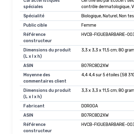
Caractéristiques
‎Certifié Bio par Ecocert s
spéciales
contrôle dermatologique, V
Spécialité
‎Biologique, Naturel, Non t
Public cible
‎Femme
Référence
‎HVCB-FIGUEBARBARIE-00
constructeur
Dimensions du produit
‎3,3 x 3,3 x 11,5 cm; 80 gr
(L x l x h)
ASIN
‎B07RC8D2XW
Moyenne des
4,4 4,4 sur 5 étoiles (58 310
commentaires client
Dimensions du produit
3,3 x 3,3 x 11,5 cm; 80 gr
(L x l x h)
Fabricant
DOROGA
ASIN
B07RC8D2XW
Référence
HVCB-FIGUEBARBARIE-00
constructeur