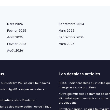
Mars 2024
Septembre 2024
Février 2025
Mars 2025
Août 2025
Septembre 2025
Février 2026
Mars 2026
Août 2026
lus
Les derniers articles
sur Nutrilim 24 : ce qu'il faut savoir
BCAA : indispensables ou inutiles q
mange assez de protéines
avis négatif : ce que vous devez
Nutralgic muscles : comment ce c
alimentaire peut soutenir vos muscl
otentiels liés à Pondimax
articulations
aires des meno actifs : ce qu'il faut
Optifibre danger : ce qu’il faut vrai