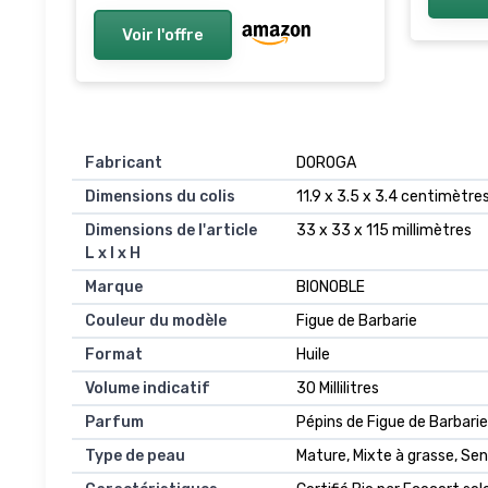
Voir l'offre
Fabricant
‎DOROGA
Dimensions du colis
‎11.9 x 3.5 x 3.4 centimètre
Dimensions de l'article
‎33 x 33 x 115 millimètres
L x l x H
Marque
‎BIONOBLE
Couleur du modèle
‎Figue de Barbarie
Format
‎Huile
Volume indicatif
‎30 Millilitres
Parfum
‎Pépins de Figue de Barbarie
Type de peau
‎Mature, Mixte à grasse, Se