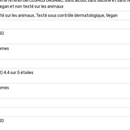
elon le référentiel COSMOS ORGANIC, Sans alcool, sans silicone et sans
egan et non testé sur les animaux
esté sur les animaux, Testé sous contrôle dermatologique, Vegan
30
ammes
) 4,4 sur 5 étoiles
ammes
30