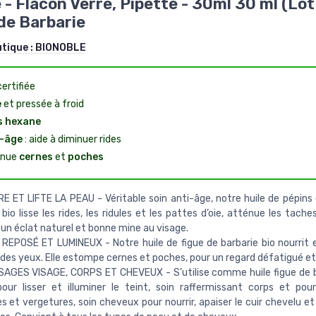
 - Flacon Verre, Pipette - 30ml 30 ml (Lot
de Barbarie
utique :
BIONOBLE
ertifiée
e
et pressée à froid
s hexane
-âge
: aide à diminuer rides
énue
cernes
et
poches
 ET LIFTE LA PEAU - Véritable soin anti-âge, notre huile de pépins 
 bio lisse les rides, les ridules et les pattes d’oie, atténue les tach
un éclat naturel et bonne mine au visage.
EPOSÉ ET LUMINEUX - Notre huile de figue de barbarie bio nourrit et
des yeux. Elle estompe cernes et poches, pour un regard défatigué et
AGES VISAGE, CORPS ET CHEVEUX - S’utilise comme huile figue de b
our lisser et illuminer le teint, soin raffermissant corps et po
es et vergetures, soin cheveux pour nourrir, apaiser le cuir chevelu et f