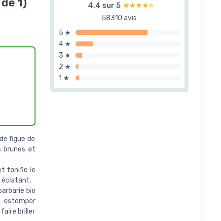
 de 1)
4,4 sur 5
★★★★★
★★★★★
58310 avis
5 ★
4 ★
3 ★
2 ★
1 ★
de figue de
es brunes et
 tonifie le
 éclatant.
arbarie bio
ur estomper
aire briller