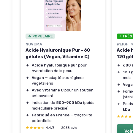
🔥 POPULAIRE
⭐ TRÈS
NOVOMA
WEIGHT
Acide Hyaluronique Pur - 60
Acide 
gélules (Vegan, Vitamine C)
120 gé
＋
Acide hyaluronique pur
pour
＋
600 
hydratation de la peau
＋
120 
＋
Vegan
— adapté aux régimes
mois
végétaliens
＋
Vega
＋
Avec Vitamine C
pour un soutien
＋
Form
antioxydant
(stab
＋
Indication de
800-900 kDa
(poids
＋
Poids
moléculaire précisé)
kDa
＋
Fabriqué en France
— traçabilité
★★★★
★★★★
potentielle
★★★★★
★★★★★
4,4/5
—
2058 avis
Voir