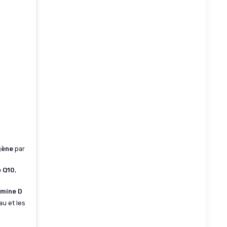
gène
par
 Q10
,
amine D
au et les