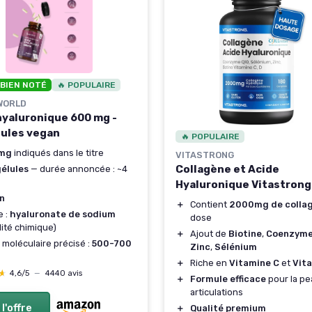
 BIEN NOTÉ
🔥 POPULAIRE
WORLD
hyaluronique 600 mg -
lules vegan
🔥 POPULAIRE
mg
indiqués dans le titre
VITASTRONG
Collagène et Acide
gélules
— durée annoncée : ~4
Hyaluronique Vitastrong
n
＋
Contient
2000mg de colla
e :
hyaluronate de sodium
dose
ilité chimique)
＋
Ajout de
Biotine
,
Coenzyme
 moléculaire précisé :
500-700
Zinc
,
Sélénium
＋
Riche en
Vitamine C
et
Vit
★
★
4,6/5
—
4440 avis
＋
Formule efficace
pour la pe
articulations
 l'offre
＋
Qualité premium