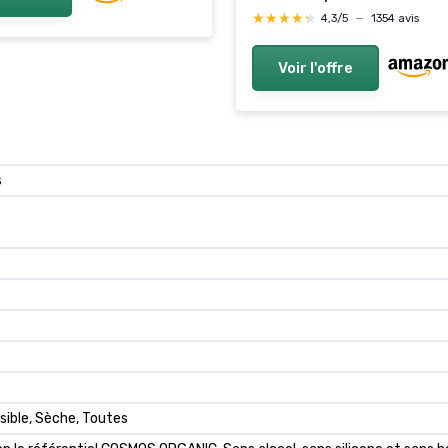
★★★★★
★★★★★
4,3/5
—
1354 avis
Voir l'offre
s
nsible, Sèche, Toutes