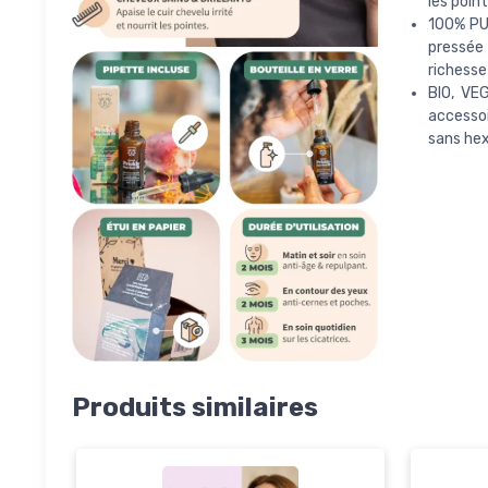
les poin
100% PUR
pressée 
richesse
BIO, VE
accessoi
sans hex
Produits similaires