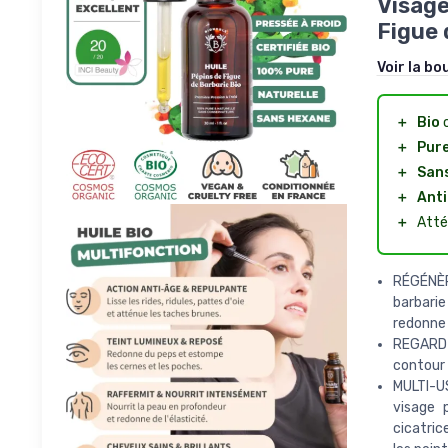
Visage
Figue 
Voir la bo
＋
Bio
c
＋
Pur
＋
San
＋
Anti
＋
Att
RÉGÉNÈRE
barbarie
redonne 
REGARD R
contour 
MULTI-US
visage p
cicatric