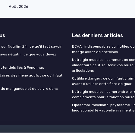
Août 2026
lus
Les derniers articles
sur Nutrilim 24 : ce qu'il faut savoir
BCAA : indispensables ou inutiles q
mange assez de protéines
avis négatif : ce que vous devez
Nutralgic muscles : comment ce c
alimentaire peut soutenir vos muscl
otentiels liés à Pondimax
articulations
aires des meno actifs : ce qu'il faut
Optifibre danger : ce qu’il faut vrai
avant d’utiliser cette fibre de guar
s du manganèse et du cuivre dans
Nutralgic muscles : comprendre le r
compléments pour la fonction muscu
Liposomal, micellaire, phytosome : l
biodisponibilité vaut-elle vraiment s