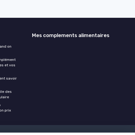
Mes complements alimentaires
uand on
omplément
es et vos
ment savoir
ôle des
laire
a
on prix