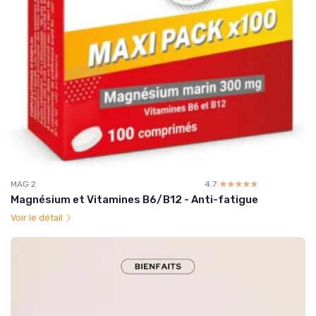
MAG 2
4.7
☆☆☆☆☆
★★★★★
Magnésium et Vitamines B6/B12 - Anti-fatigue
Voir le détail