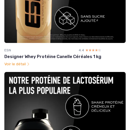
ESN
4.4
☆☆☆☆☆
★★★★★
Designer Whey Protéine Canelle Céréales 1 kg
Voir le détail