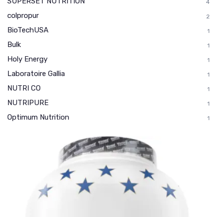
SUPERSET NUTRITION
4
colpropur
2
BioTechUSA
1
Bulk
1
Holy Energy
1
Laboratoire Gallia
1
NUTRI CO
1
NUTRIPURE
1
Optimum Nutrition
1